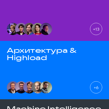
+
13
Архитектура &
Highload
+
6
Machine Intelligence