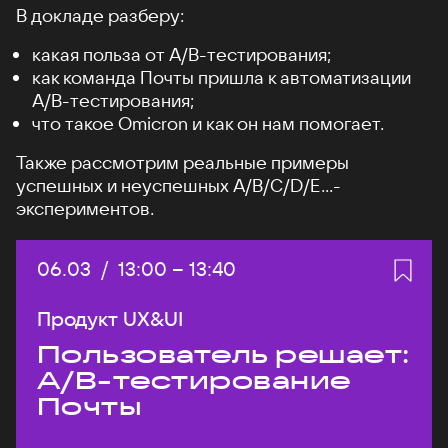
В докладе разберу:
какая польза от А/B-тестирования;
как команда Почты пришла к автоматизации
A/B-тестирования;
что такое Omicron и как он нам помогает.
Также рассмотрим реальные примеры
успешных и неуспешных A/B/C/D/E...-
экспериментов.
Дата:
06.03
/
Начало:
13:00
–
Конец:
13:40
Продукт UX&UI
Пользователь решает:
A/B-тестирование
Почты