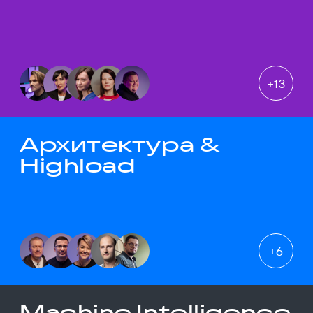
+
13
Архитектура &
Highload
+
6
Machine Intelligence