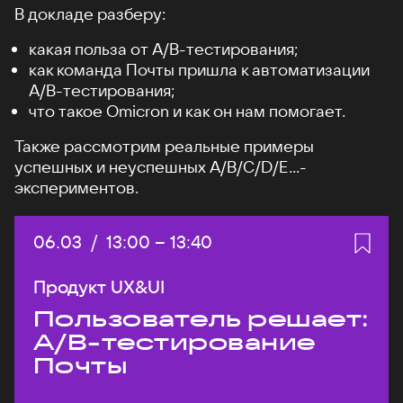
В докладе разберу:
какая польза от А/B-тестирования;
как команда Почты пришла к автоматизации
A/B-тестирования;
что такое Omicron и как он нам помогает.
Также рассмотрим реальные примеры
успешных и неуспешных A/B/C/D/E...-
экспериментов.
Дата:
06.03
/
Начало:
13:00
–
Конец:
13:40
Продукт UX&UI
Пользователь решает:
A/B-тестирование
Почты