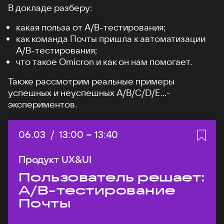
В докладе разберу:
какая польза от А/B-тестирования;
как команда Почты пришла к автоматизации
A/B-тестирования;
что такое Omicron и как он нам помогает.
Также рассмотрим реальные примеры
успешных и неуспешных A/B/C/D/E...-
экспериментов.
Дата:
06.03
/
Начало:
13:00
–
Конец:
13:40
Продукт UX&UI
Пользователь решает:
A/B-тестирование
Почты