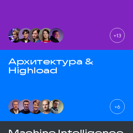
+
13
Архитектура &
Highload
+
6
Machine Intelligence