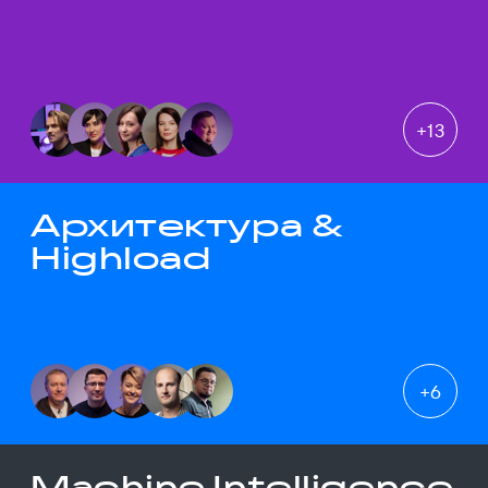
+
13
Архитектура &
Highload
+
6
Machine Intelligence