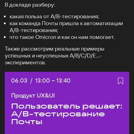
В докладе разберу:
какая польза от А/B-тестирования;
как команда Почты пришла к автоматизации
A/B-тестирования;
что такое Omicron и как он нам помогает.
Также рассмотрим реальные примеры
успешных и неуспешных A/B/C/D/E...-
экспериментов.
Дата:
06.03
/
Начало:
13:00
–
Конец:
13:40
Продукт UX&UI
Пользователь решает:
A/B-тестирование
Почты