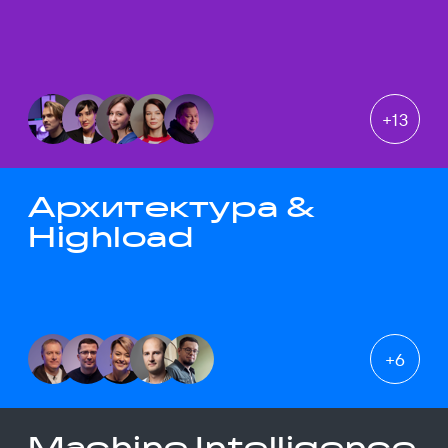
+
13
Архитектура &
Highload
+
6
Machine Intelligence