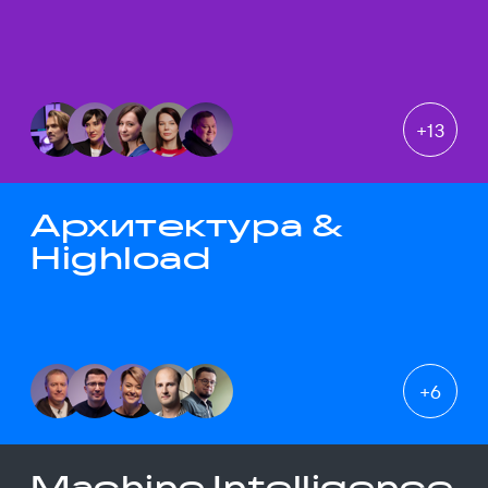
+
13
Архитектура &
Highload
+
6
Machine Intelligence