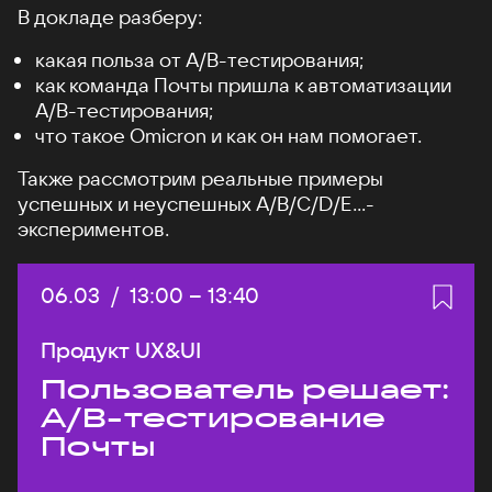
В докладе разберу:
какая польза от А/B-тестирования;
как команда Почты пришла к автоматизации
A/B-тестирования;
что такое Omicron и как он нам помогает.
Также рассмотрим реальные примеры
успешных и неуспешных A/B/C/D/E...-
экспериментов.
Дата:
06.03
/
Начало:
13:00
–
Конец:
13:40
Продукт UX&UI
Пользователь решает:
A/B-тестирование
Почты