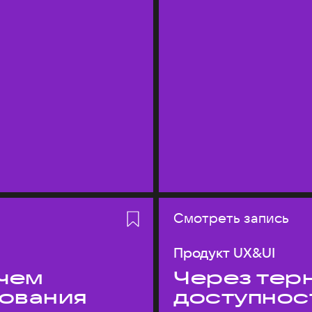
Смотреть запись
Продукт UX&UI
 чем
Через терн
дования
доступнос