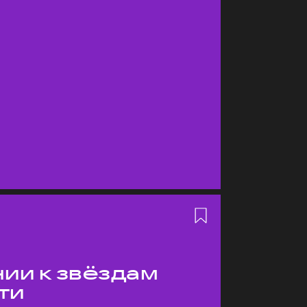
ии к звёздам
ти