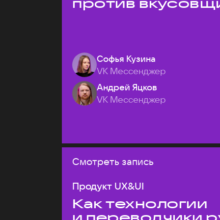
против вкусовщ
Софья Кузина
VK Мессенджер
Андрей Яцков
VK Мессенджер
Смотреть запись
Продукт UX&UI
Как технологии
и переводчики р