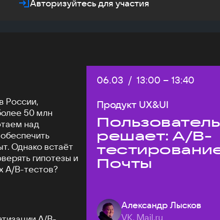
Авторизуйтесь для участия
Дата:
06.03
/
Начало:
13:00
–
Конец:
13:40
в России,
Продукт UX&UI
более 50 млн
Пользовател
отаем над
решает: A/B-
 обеспечить
т. Однако встаёт
тестировани
оверять гипотезы и
Почты
х A/B-тестов?
Александр Лысков
VK, Mail.ru
атизации A/B-