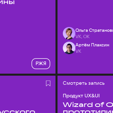
ины
Ольга Стратанов
VK, ОК
Артём Плаксин
VK
РЖЯ
Смотреть запись
Продукт UX&UI
Wizard of O
усского
прототипи