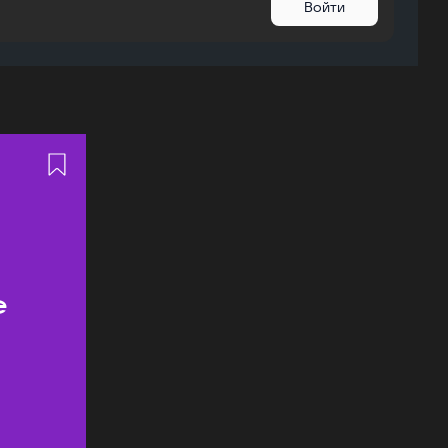
Войти
ь
е