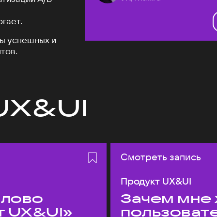
огает.
ы успешных и
тов.
UX&UI
Смотреть запись
Продукт UX&UI
слово
Зачем мне 
т UX&UI»
пользоват