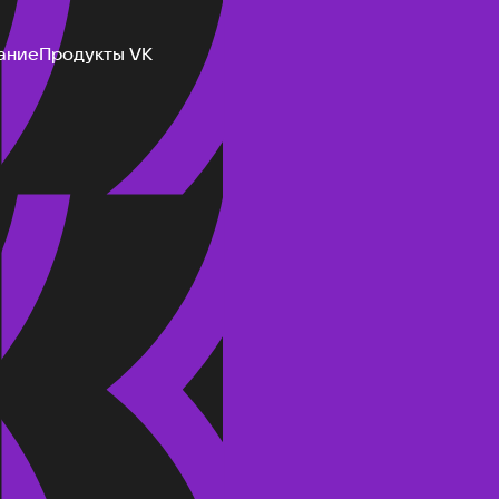
ание
Продукты VK