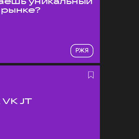
даёшь уникальный
 рынке?
РЖЯ
 VK JT