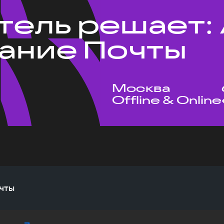
тель решает: 
ание Почты
Москва
Offline & Online
чты