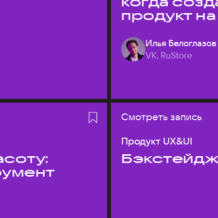
когда соз
продукт на
Илья Белоглазов
VK, RuStore
Смотреть запись
Продукт UX&UI
асоту:
Бэкстейдж
румент