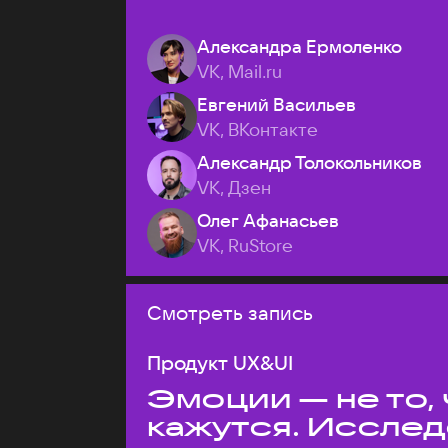
Александра Ермоленко
VK, Mail.ru
Евгений Васильев
VK, ВКонтакте
Александр Толокольников
VK, Дзен
Олег Афанасьев
VK, RuStore
Смотреть запись
Продукт UX&UI
Эмоции — не то,
кажутся. Иссле