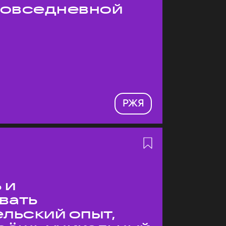
 повседневной
РЖЯ
 и
вать
льский опыт,