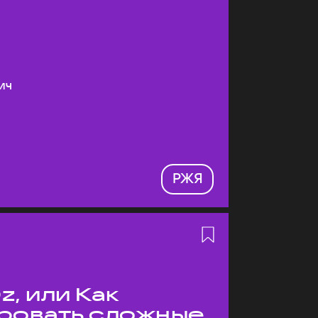
ич
РЖЯ
z, или Как
ровать сложные