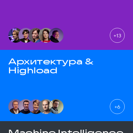
+
13
Архитектура &
Highload
+
6
Machine Intelligence