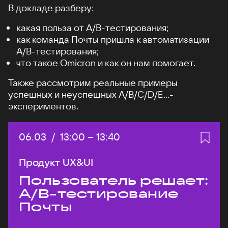
В докладе разберу:
какая польза от А/B-тестирования;
как команда Почты пришла к автоматизации
A/B-тестирования;
что такое Omicron и как он нам помогает.
Также рассмотрим реальные примеры
успешных и неуспешных A/B/C/D/E...-
экспериментов.
Дата:
06.03
/
Начало:
13:00
–
Конец:
13:40
Продукт UX&UI
Пользователь решает:
A/B-тестирование
Почты