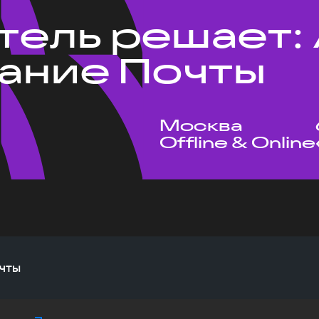
тель решает: 
ание Почты
Москва
Offline & Online
чты