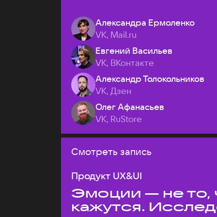
Александра Ермоленко
VK, Mail.ru
Евгений Васильев
VK, ВКонтакте
Александр Толокольников
VK, Дзен
Олег Афанасьев
VK, RuStore
Смотреть запись
Продукт UX&UI
Эмоции — не то,
кажутся. Иссле