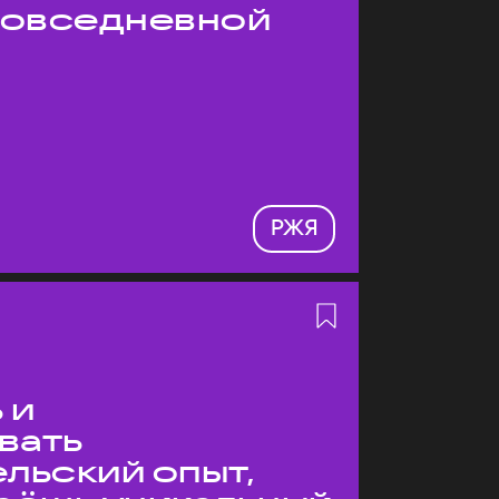
 повседневной
РЖЯ
 и
вать
льский опыт,