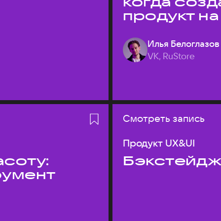
когда соз
продукт на
Илья Белоглазов
VK, RuStore
Смотреть запись
Продукт UX&UI
асоту:
Бэкстейдж
румент