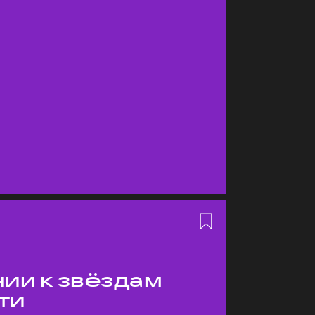
ии к звёздам
ти