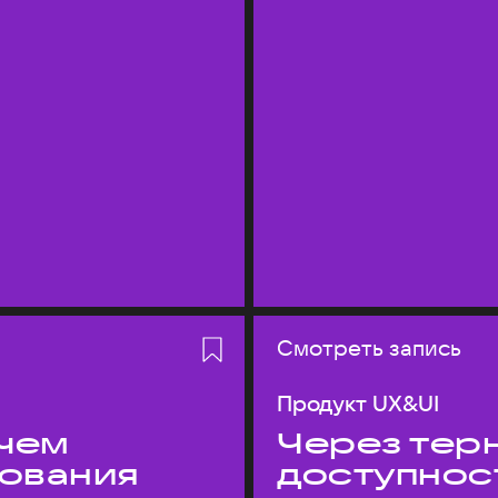
Смотреть запись
Продукт UX&UI
 чем
Через терн
дования
доступнос