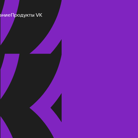
ание
Продукты VK