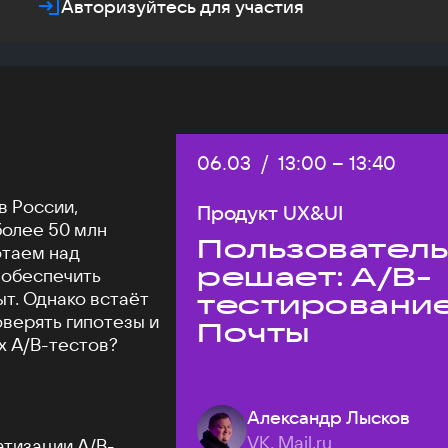
Авторизуйтесь для участия
Дата:
06.03
/
Начало:
13:00
–
Конец:
13:40
в России,
Продукт UX&UI
более 50 млн
Пользовател
отаем над
решает: A/B-
 обеспечить
т. Однако встаёт
тестировани
оверять гипотезы и
Почты
х A/B-тестов?
Александр Лысков
VK, Mail.ru
атизации A/B-