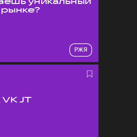
даёшь уникальный
 рынке?
РЖЯ
 VK JT