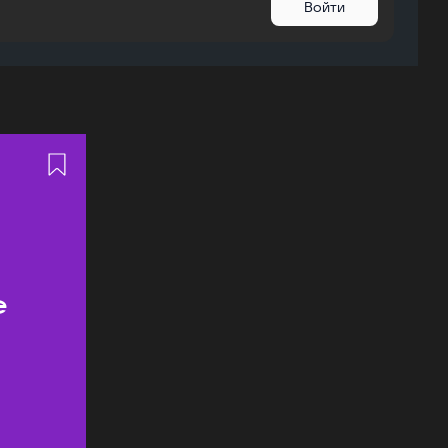
Войти
ь
е