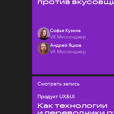
против вкусовщ
Софья Кузина
VK Мессенджер
Андрей Яцков
VK Мессенджер
Смотреть запись
Продукт UX&UI
Как технологии
и переводчики р