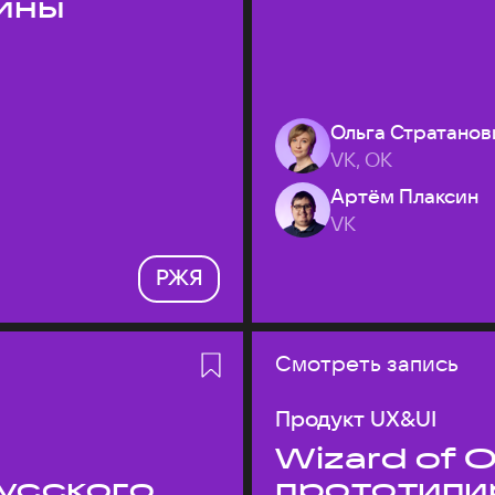
ины
Ольга Стратанов
VK, ОК
Артём Плаксин
VK
РЖЯ
Смотреть запись
Продукт UX&UI
Wizard of O
усского
прототипи