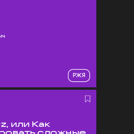
ич
РЖЯ
z, или Как
ровать сложные