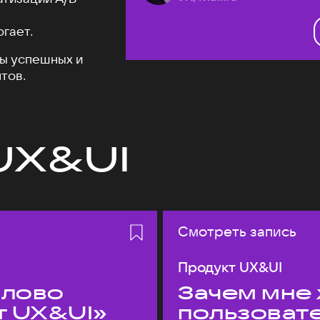
огает.
ы успешных и
тов.
UX&UI
Смотреть запись
Продукт UX&UI
слово
Зачем мне 
т UX&UI»
пользоват