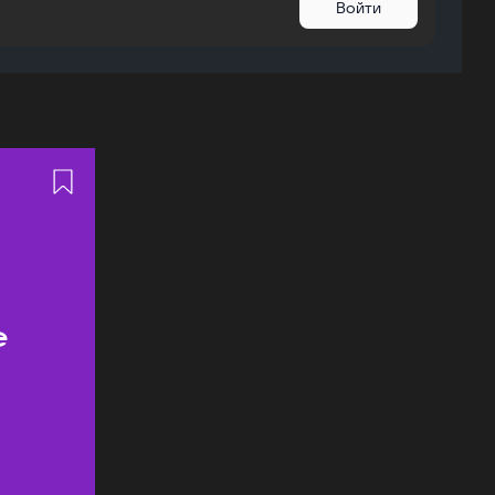
Войти
ь
е