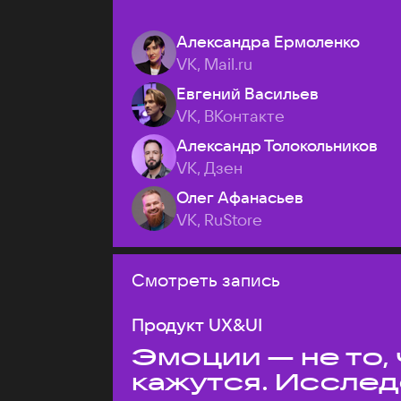
Александра Ермоленко
VK, Mail.ru
Евгений Васильев
VK, ВКонтакте
Александр Толокольников
VK, Дзен
Олег Афанасьев
VK, RuStore
Смотреть запись
Продукт UX&UI
Эмоции — не то,
кажутся. Иссле