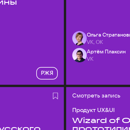
ины
Ольга Стратанов
VK, ОК
Артём Плаксин
VK
РЖЯ
Смотреть запись
Продукт UX&UI
Wizard of O
усского
прототипи