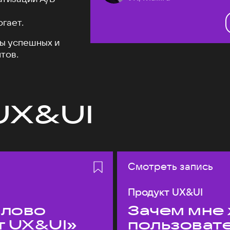
огает.
ы успешных и
тов.
UX&UI
Смотреть запись
Продукт UX&UI
слово
Зачем мне 
т UX&UI»
пользоват