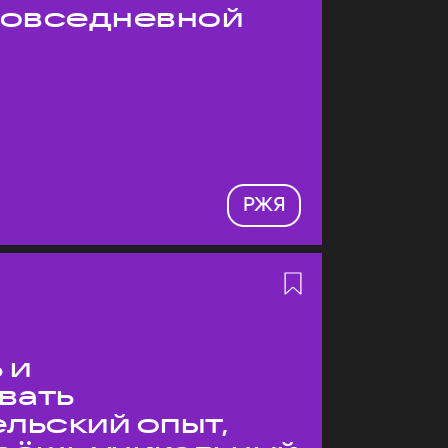
 повседневной
РЖЯ
 и
вать
льский опыт,