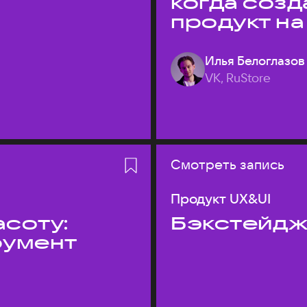
когда соз
продукт на
Илья Белоглазов
VK, RuStore
Смотреть запись
Продукт UX&UI
асоту:
Бэкстейдж
румент