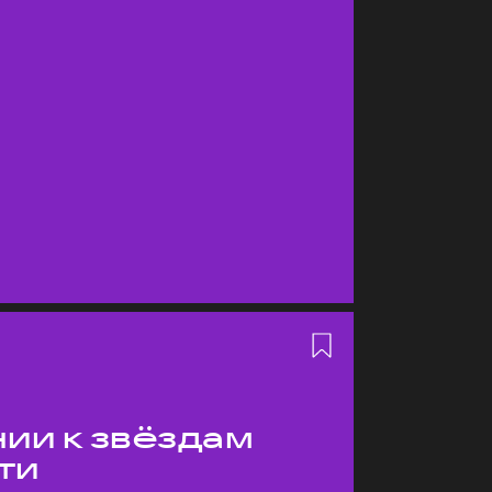
ии к звёздам
ти