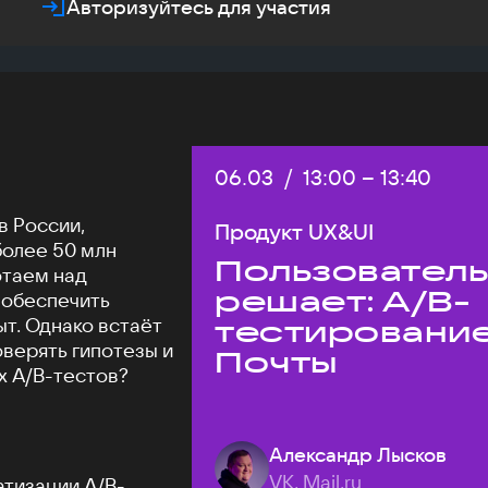
Авторизуйтесь для участия
Дата:
06.03
/
Начало:
13:00
–
Конец:
13:40
в России,
Продукт UX&UI
более 50 млн
Пользовател
отаем над
решает: A/B-
 обеспечить
т. Однако встаёт
тестировани
оверять гипотезы и
Почты
х A/B-тестов?
Александр Лысков
VK, Mail.ru
атизации A/B-