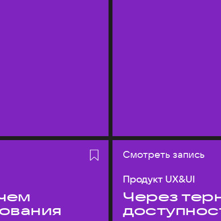
Смотреть запись
Продукт UX&UI
 чем
Через терн
дования
доступнос