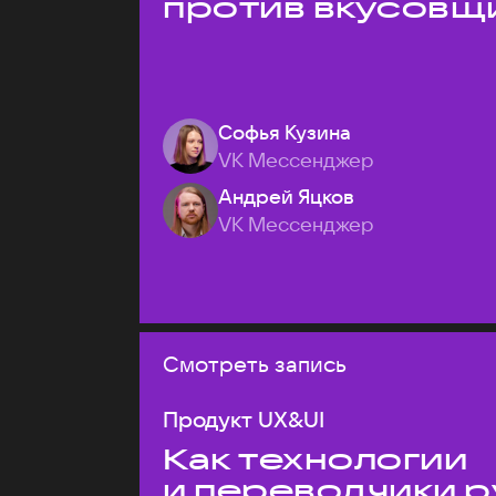
против вкусовщ
Софья Кузина
VK Мессенджер
Андрей Яцков
VK Мессенджер
Смотреть запись
Продукт UX&UI
Как технологии
и переводчики р