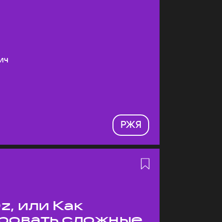
ич
РЖЯ
z, или Как
ровать сложные