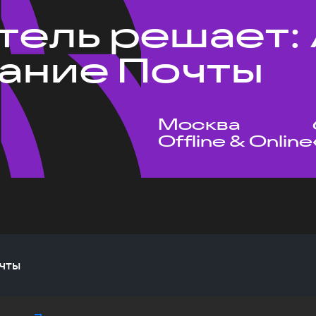
тель решает: 
ание Почты
Москва
Offline & Online
чты