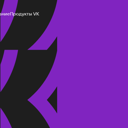
ание
Продукты VK