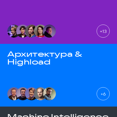
+
13
Архитектура &
Highload
+
6
Machine Intelligence