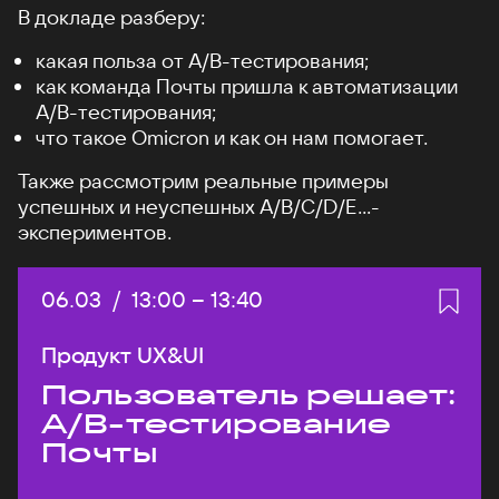
В докладе разберу:
какая польза от А/B-тестирования;
как команда Почты пришла к автоматизации
A/B-тестирования;
что такое Omicron и как он нам помогает.
Также рассмотрим реальные примеры
успешных и неуспешных A/B/C/D/E...-
экспериментов.
Дата:
06.03
/
Начало:
13:00
–
Конец:
13:40
Продукт UX&UI
Пользователь решает:
A/B-тестирование
Почты