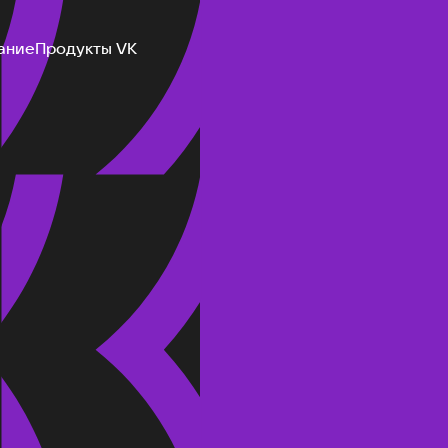
ание
Продукты VK