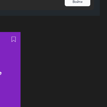
Войти
ь
е