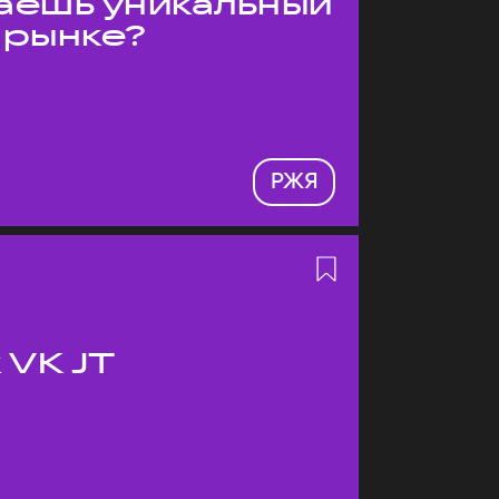
даёшь уникальный
 рынке?
РЖЯ
 VK JT