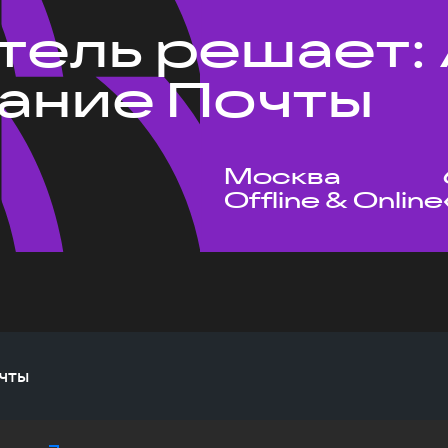
тель решает: 
ание Почты
Москва
Offline & Online
чты