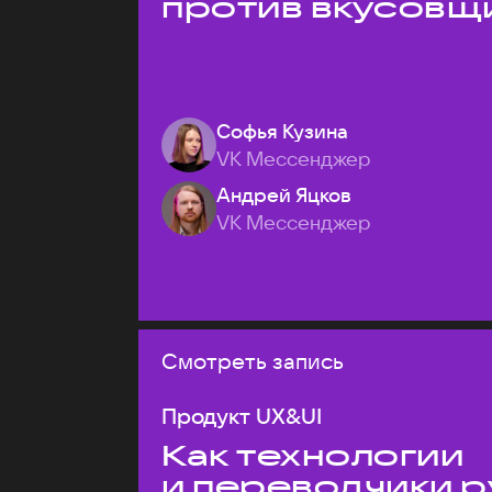
против вкусовщ
Софья Кузина
VK Мессенджер
Андрей Яцков
VK Мессенджер
Смотреть запись
Продукт UX&UI
Как технологии
и переводчики р