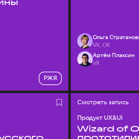
ины
Ольга Стратанов
VK, ОК
Артём Плаксин
VK
РЖЯ
Смотреть запись
Продукт UX&UI
Wizard of O
усского
прототипи