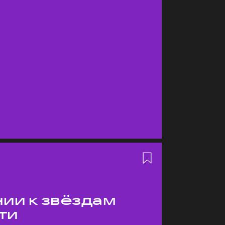
ии к звёздам
ти