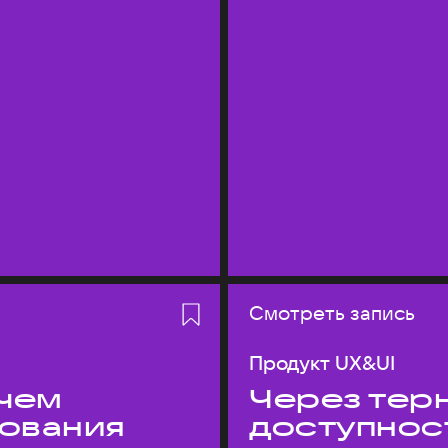
Смотреть запись
Продукт UX&UI
 чем
Через терн
дования
доступнос