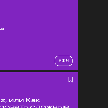
ич
РЖЯ
z, или Как
ровать сложные