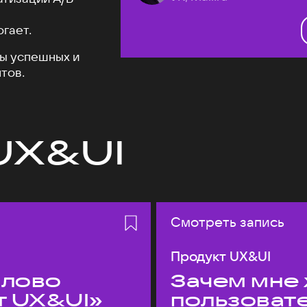
огает.
ы успешных и
тов.
UX&UI
Смотреть запись
Продукт UX&UI
слово
Зачем мне 
т UX&UI»
пользоват