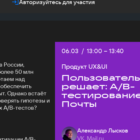
Авторизуйтесь для участия
Дата:
06.03
/
Начало:
13:00
–
Конец:
13:40
в России,
Продукт UX&UI
более 50 млн
Пользовател
отаем над
решает: A/B-
 обеспечить
т. Однако встаёт
тестировани
оверять гипотезы и
Почты
х A/B-тестов?
Александр Лысков
VK, Mail.ru
атизации A/B-