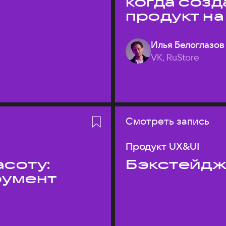
когда соз
продукт на
Илья Белоглазов
VK, RuStore
Смотреть запись
Продукт UX&UI
асоту:
Бэкстейдж
румент