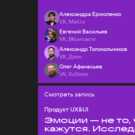
Александра Ермоленко
VK, Mail.ru
Евгений Васильев
VK, ВКонтакте
Александр Толокольников
VK, Дзен
Олег Афанасьев
VK, RuStore
Смотреть запись
Продукт UX&UI
Эмоции — не то,
кажутся. Иссле