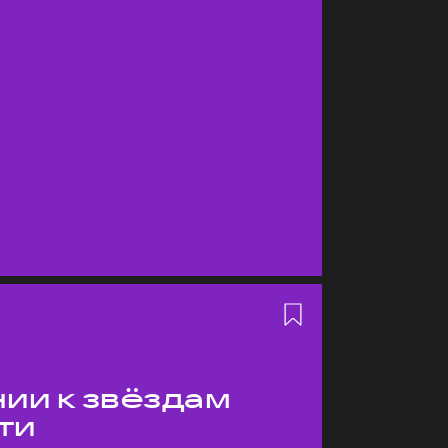
ии к звёздам
ти