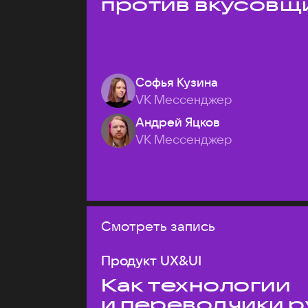
против вкусовщ
Софья Кузина
VK Мессенджер
Андрей Яцков
VK Мессенджер
Смотреть запись
Продукт UX&UI
Как технологии
и переводчики р