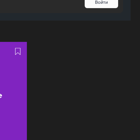
Войти
ь
е