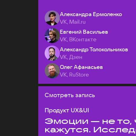
Александра Ермоленко
VK, Mail.ru
Евгений Васильев
VK, ВКонтакте
Александр Толокольников
VK, Дзен
Олег Афанасьев
VK, RuStore
Смотреть запись
Продукт UX&UI
Эмоции — не то,
кажутся. Иссле