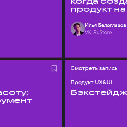
когда соз
продукт на
Илья Белоглазов
VK, RuStore
Смотреть запись
Продукт UX&UI
асоту:
Бэкстейдж
румент