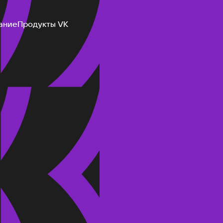
ание
Продукты VK