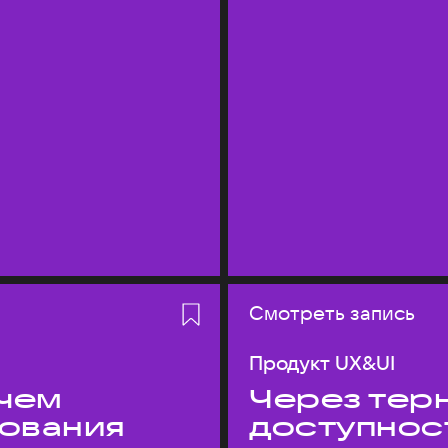
Смотреть запись
Продукт UX&UI
 чем
Через терн
дования
доступнос