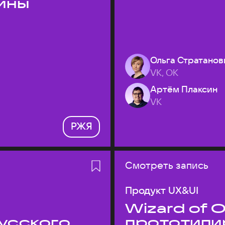
ины
Ольга Стратанов
VK, ОК
Артём Плаксин
VK
РЖЯ
Смотреть запись
Продукт UX&UI
Wizard of O
усского
прототипи