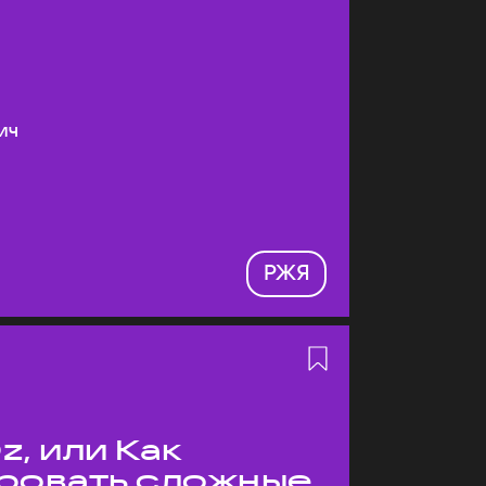
ич
РЖЯ
z, или Как
ровать сложные