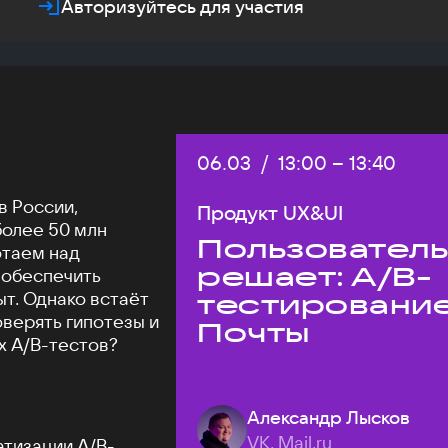
Авторизуйтесь для участия
Дата:
06.03
/
Начало:
13:00
–
Конец:
13:40
в России,
Продукт UX&UI
более 50 млн
Пользовател
отаем над
решает: A/B-
 обеспечить
т. Однако встаёт
тестировани
оверять гипотезы и
Почты
х A/B-тестов?
Александр Лысков
VK, Mail.ru
атизации A/B-