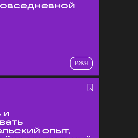
 повседневной
РЖЯ
 и
вать
льский опыт,