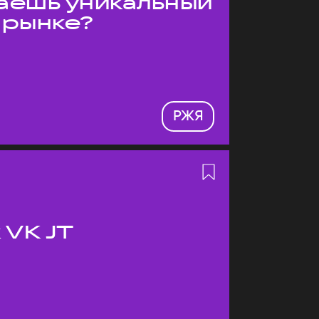
даёшь уникальный
 рынке?
РЖЯ
 VK JT