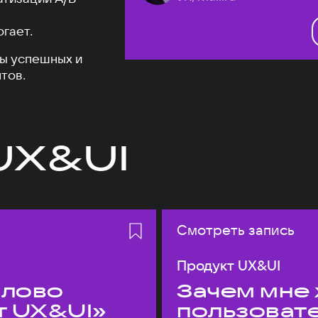
огает.
ы успешных и
тов.
UX&UI
Смотреть запись
Продукт UX&UI
слово
Зачем мне 
т UX&UI»
пользоват