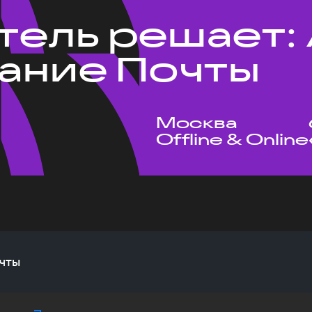
тель решает: 
ание Почты
Москва
Offline & Online
чты