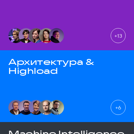
+
13
Архитектура &
Highload
+
6
Machine Intelligence