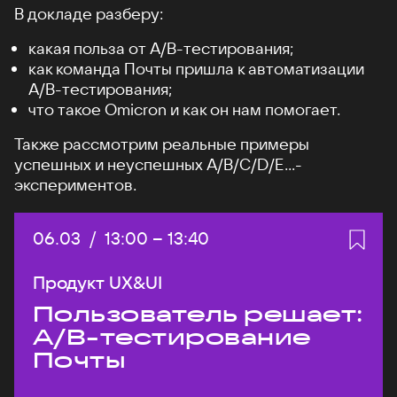
В докладе разберу:
какая польза от А/B-тестирования;
как команда Почты пришла к автоматизации
A/B-тестирования;
что такое Omicron и как он нам помогает.
Также рассмотрим реальные примеры
успешных и неуспешных A/B/C/D/E...-
экспериментов.
Дата:
06.03
/
Начало:
13:00
–
Конец:
13:40
Продукт UX&UI
Пользователь решает:
A/B-тестирование
Почты