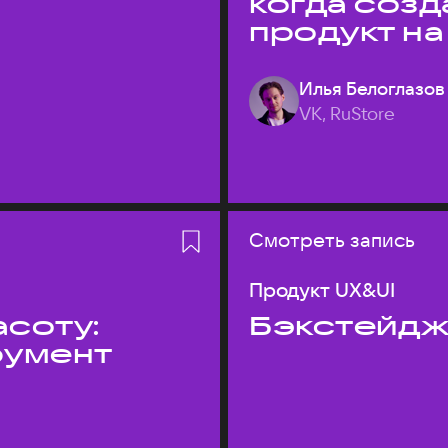
когда соз
продукт на
Илья Белоглазов
VK, RuStore
Смотреть запись
Продукт UX&UI
асоту:
Бэкстейдж
румент