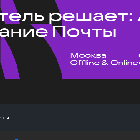
тель решает: 
ание Почты
Москва
Offline & Online
чты