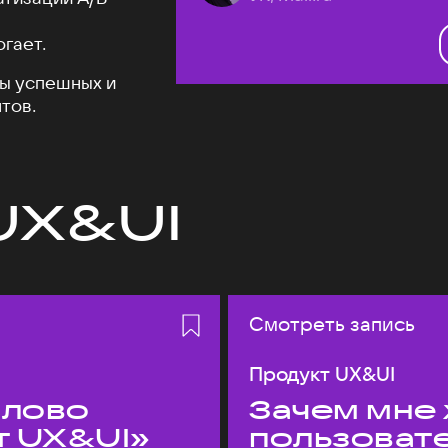
огает.
ы успешных и
тов.
UX&UI
Смотреть запись
Продукт UX&UI
слово
Зачем мне 
т UX&UI»
пользоват