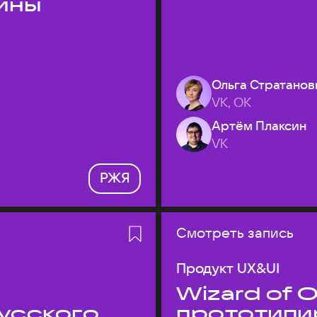
ины
Ольга Стратанов
VK, ОК
Артём Плаксин
VK
РЖЯ
Смотреть запись
Продукт UX&UI
Wizard of O
усского
прототипи