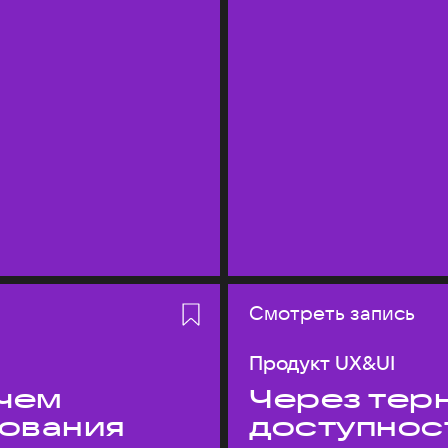
Смотреть запись
Продукт UX&UI
 чем
Через терн
дования
доступнос