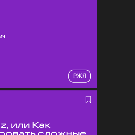
ич
РЖЯ
z, или Как
ровать сложные