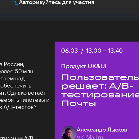
Авторизуйтесь для участия
Дата:
06.03
/
Начало:
13:00
–
Конец:
13:40
в России,
Продукт UX&UI
более 50 млн
Пользовател
отаем над
решает: A/B-
 обеспечить
т. Однако встаёт
тестировани
оверять гипотезы и
Почты
х A/B-тестов?
Александр Лысков
VK, Mail.ru
атизации A/B-