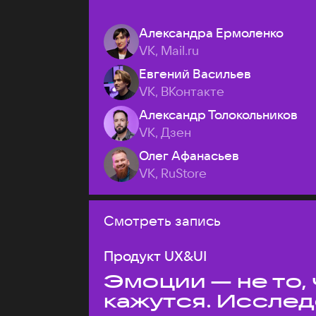
Александра Ермоленко
VK, Mail.ru
Евгений Васильев
VK, ВКонтакте
Александр Толокольников
VK, Дзен
Олег Афанасьев
VK, RuStore
Смотреть запись
Продукт UX&UI
Эмоции — не то,
кажутся. Иссле