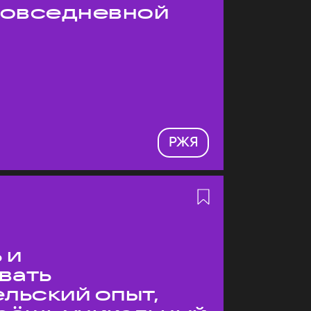
 повседневной
РЖЯ
 и
вать
льский опыт,