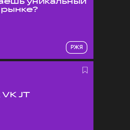
даёшь уникальный
 рынке?
РЖЯ
 VK JT