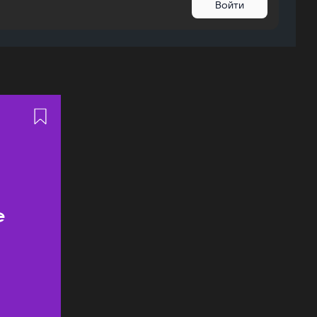
Войти
ь
е