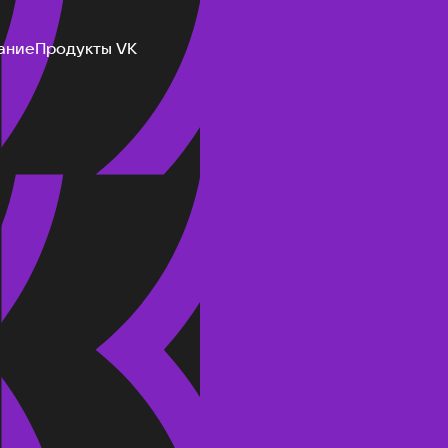
ание
Продукты VK