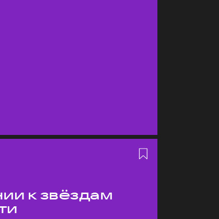
ии к звёздам
ти