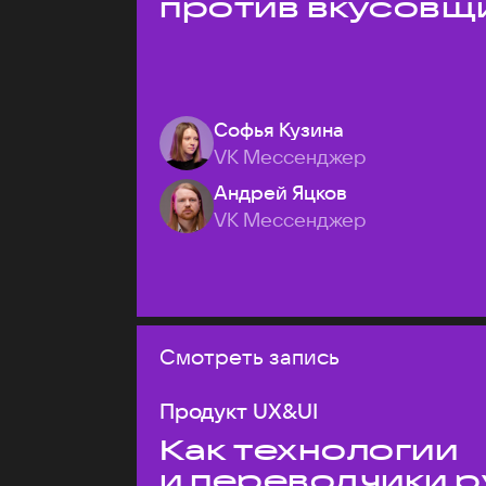
против вкусовщ
Софья Кузина
VK Мессенджер
Андрей Яцков
VK Мессенджер
Смотреть запись
Продукт UX&UI
Как технологии
и переводчики р