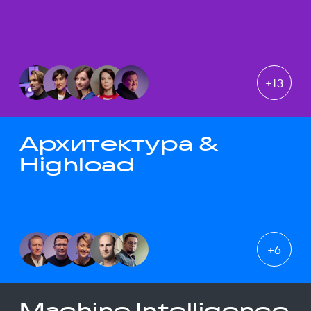
+
13
Архитектура &
Highload
+
6
Machine Intelligence