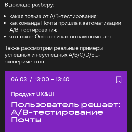
В докладе разберу:
какая польза от А/B-тестирования;
как команда Почты пришла к автоматизации
A/B-тестирования;
что такое Omicron и как он нам помогает.
Также рассмотрим реальные примеры
успешных и неуспешных A/B/C/D/E...-
экспериментов.
Дата:
06.03
/
Начало:
13:00
–
Конец:
13:40
Продукт UX&UI
Пользователь решает:
A/B-тестирование
Почты