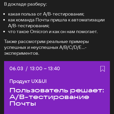
В докладе разберу:
какая польза от А/B-тестирования;
как команда Почты пришла к автоматизации
A/B-тестирования;
что такое Omicron и как он нам помогает.
Также рассмотрим реальные примеры
успешных и неуспешных A/B/C/D/E...-
экспериментов.
Дата:
06.03
/
Начало:
13:00
–
Конец:
13:40
Продукт UX&UI
Пользователь решает:
A/B-тестирование
Почты