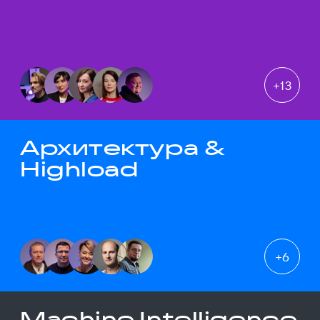
+
13
Архитектура &
Highload
+
6
Machine Intelligence