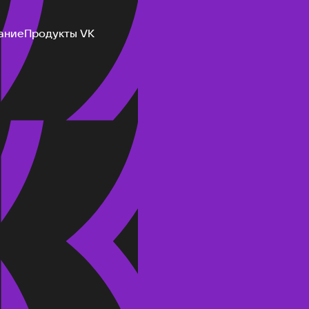
ание
Продукты VK