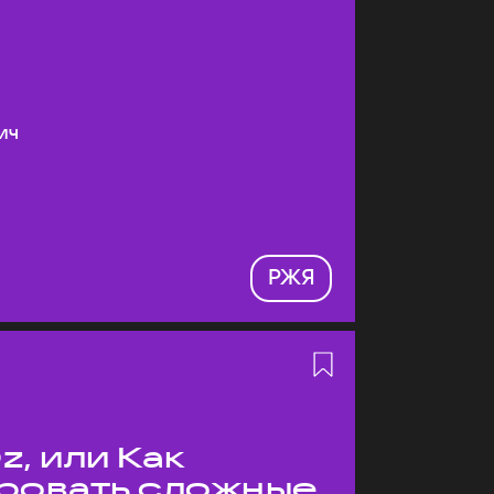
ич
РЖЯ
z, или Как
ровать сложные