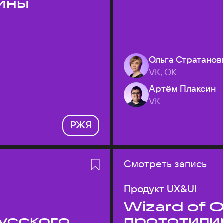
ины
Ольга Стратанов
VK, ОК
Артём Плаксин
VK
РЖЯ
Смотреть запись
Продукт UX&UI
Wizard of O
усского
прототипи