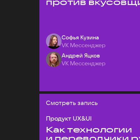
против вкусовщ
Софья Кузина
VK Мессенджер
Андрей Яцков
VK Мессенджер
Смотреть запись
Продукт UX&UI
Как технологии
и переводчики р