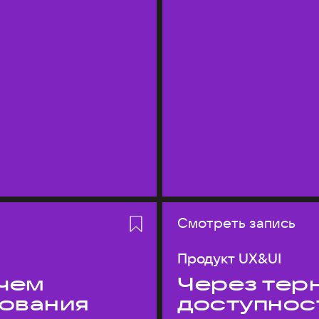
Смотреть запись
Продукт UX&UI
 чем
Через терн
дования
доступнос