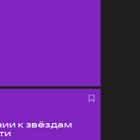
ии к звёздам
ти