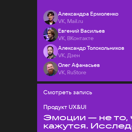
Александра Ермоленко
VK, Mail.ru
Евгений Васильев
VK, ВКонтакте
Александр Толокольников
VK, Дзен
Олег Афанасьев
VK, RuStore
Смотреть запись
Продукт UX&UI
Эмоции — не то,
кажутся. Иссле