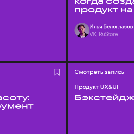
когда соз
продукт на
Илья Белоглазов
VK, RuStore
Смотреть запись
Продукт UX&UI
асоту:
Бэкстейдж
румент