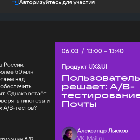
Авторизуйтесь для участия
Дата:
06.03
/
Начало:
13:00
–
Конец:
13:40
в России,
Продукт UX&UI
более 50 млн
Пользовател
отаем над
решает: A/B-
 обеспечить
т. Однако встаёт
тестировани
оверять гипотезы и
Почты
х A/B-тестов?
Александр Лысков
VK, Mail.ru
атизации A/B-