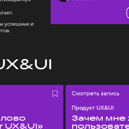
огает.
ы успешных и
тов.
UX&UI
Смотреть запись
Продукт UX&UI
слово
Зачем мне 
т UX&UI»
пользоват