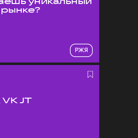
даёшь уникальный
 рынке?
РЖЯ
 VK JT