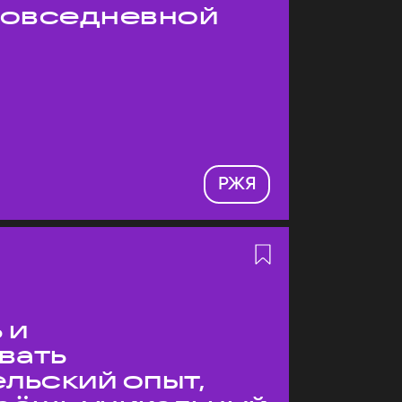
 повседневной
РЖЯ
 и
вать
льский опыт,