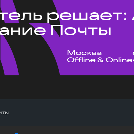
тель решает: 
ание Почты
Москва
Offline & Online
чты