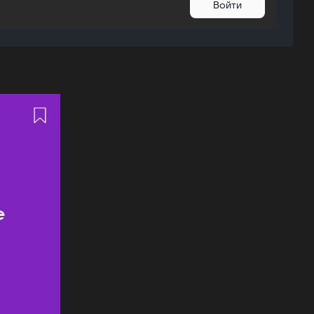
Войти
ь
е