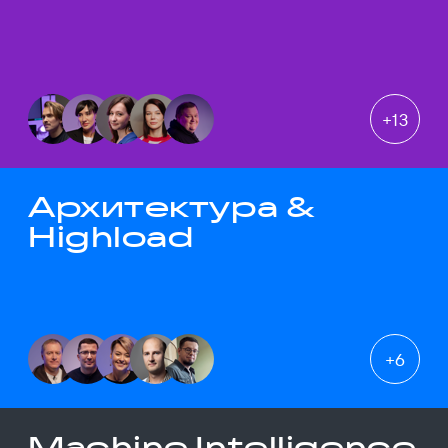
+
13
Архитектура &
Highload
+
6
Machine Intelligence