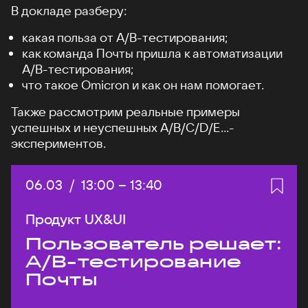
В докладе разберу:
какая польза от А/B-тестирования;
как команда Почты пришла к автоматизации
A/B-тестирования;
что такое Omicron и как он нам помогает.
Также рассмотрим реальные примеры
успешных и неуспешных A/B/C/D/E...-
экспериментов.
Дата:
06.03
/
Начало:
13:00
–
Конец:
13:40
Продукт UX&UI
Пользователь решает:
A/B-тестирование
Почты