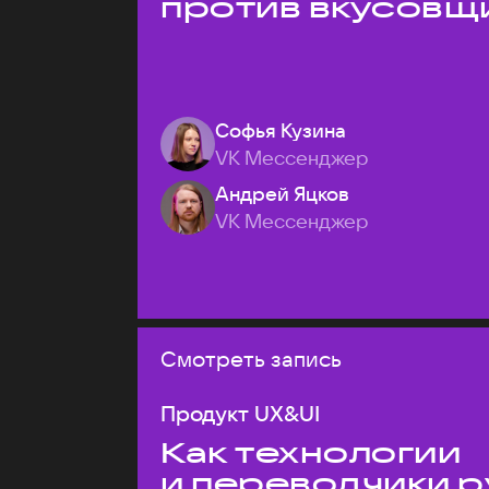
против вкусовщ
Софья Кузина
VK Мессенджер
Андрей Яцков
VK Мессенджер
Смотреть запись
Продукт UX&UI
Как технологии
и переводчики р