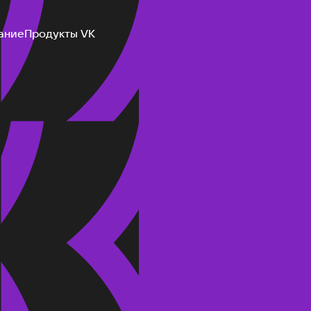
ание
Продукты VK