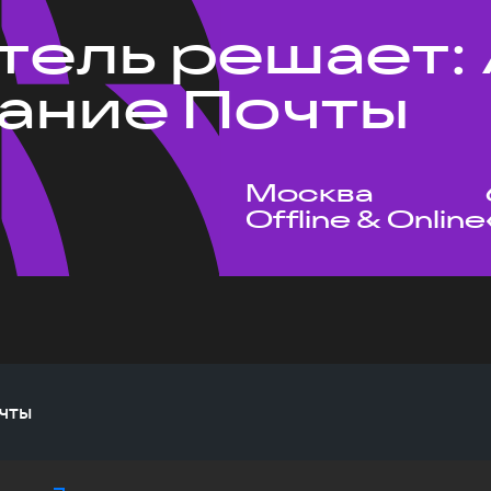
тель решает: 
ание Почты
Москва
Offline & Online
чты