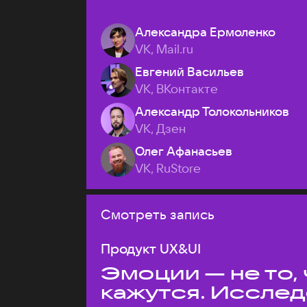
Александра Ермоленко
VK, Mail.ru
Евгений Васильев
VK, ВКонтакте
Александр Толокольников
VK, Дзен
Олег Афанасьев
VK, RuStore
Смотреть запись
Продукт UX&UI
Эмоции — не то,
кажутся. Иссле