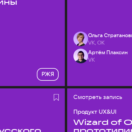
ины
Ольга Стратанов
VK, ОК
Артём Плаксин
VK
РЖЯ
Смотреть запись
Продукт UX&UI
Wizard of O
усского
прототипи