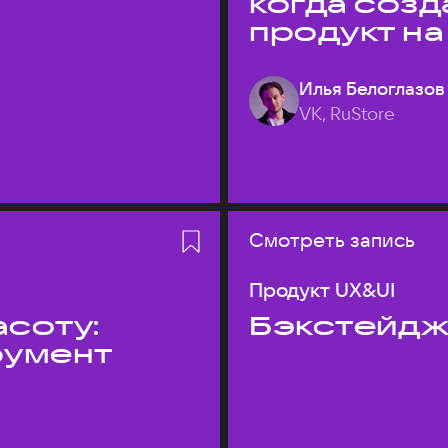
когда соз
продукт на
Илья Белоглазов
VK, RuStore
Смотреть запись
Продукт UX&UI
асоту:
Бэкстейдж
румент