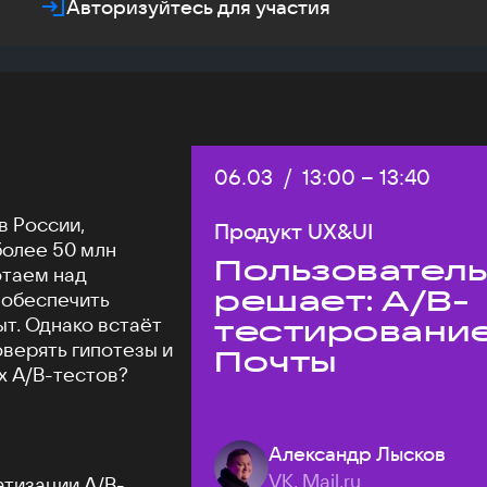
Авторизуйтесь для участия
Дата:
06.03
/
Начало:
13:00
–
Конец:
13:40
в России,
Продукт UX&UI
более 50 млн
Пользовател
отаем над
решает: A/B-
 обеспечить
т. Однако встаёт
тестировани
оверять гипотезы и
Почты
х A/B-тестов?
Александр Лысков
VK, Mail.ru
атизации A/B-