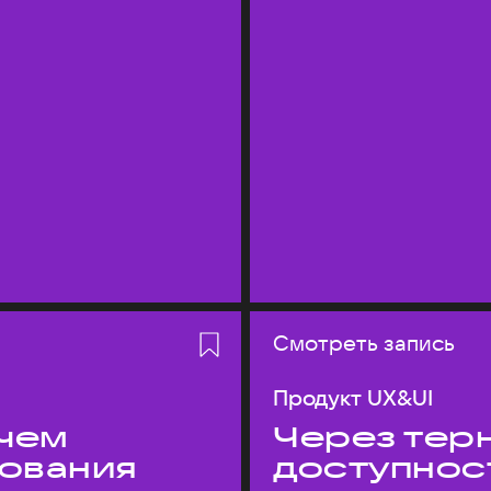
Смотреть запись
Продукт UX&UI
 чем
Через терн
дования
доступнос