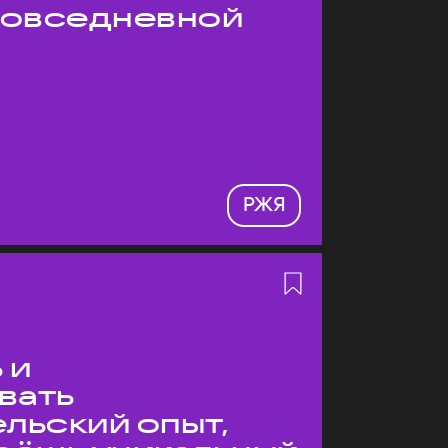
 повседневной
РЖЯ
 и
вать
льский опыт,