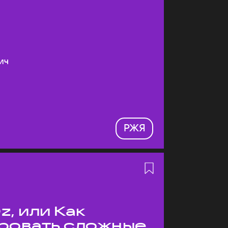
ич
РЖЯ
z, или Как
ровать сложные