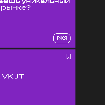
даёшь уникальный
 рынке?
РЖЯ
 VK JT