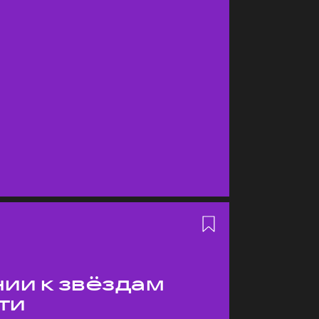
ии к звёздам
ти