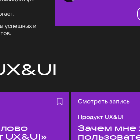
огает.
ы успешных и
тов.
UX&UI
Смотреть запись
Продукт UX&UI
слово
Зачем мне 
т UX&UI»
пользоват