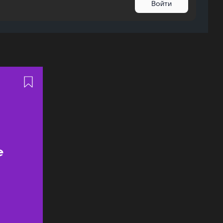
Войти
ь
е