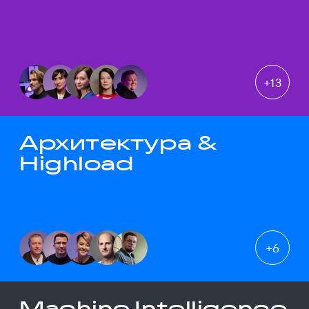
+
13
Архитектура &
Highload
+
6
Machine Intelligence