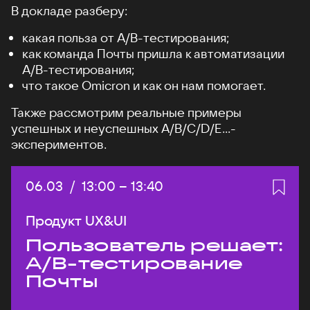
В докладе разберу:
какая польза от А/B-тестирования;
как команда Почты пришла к автоматизации
A/B-тестирования;
что такое Omicron и как он нам помогает.
Также рассмотрим реальные примеры
успешных и неуспешных A/B/C/D/E...-
экспериментов.
Дата:
06.03
/
Начало:
13:00
–
Конец:
13:40
Продукт UX&UI
Пользователь решает:
A/B-тестирование
Почты