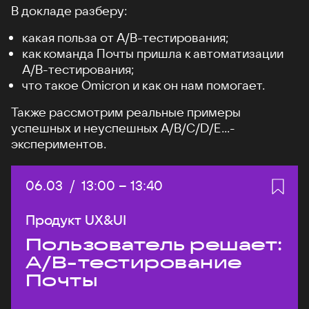
В докладе разберу:
какая польза от А/B-тестирования;
как команда Почты пришла к автоматизации
A/B-тестирования;
что такое Omicron и как он нам помогает.
Также рассмотрим реальные примеры
успешных и неуспешных A/B/C/D/E...-
экспериментов.
Дата:
06.03
/
Начало:
13:00
–
Конец:
13:40
Продукт UX&UI
Пользователь решает:
A/B-тестирование
Почты