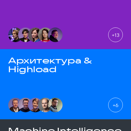
+
13
Архитектура &
Highload
+
6
Machine Intelligence