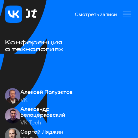
Смотреть записи
Конференция
о технологиях
Алексей Полуэктов
VK
Александр
Белоцерковский
VK Tech
Сергей Ляджин