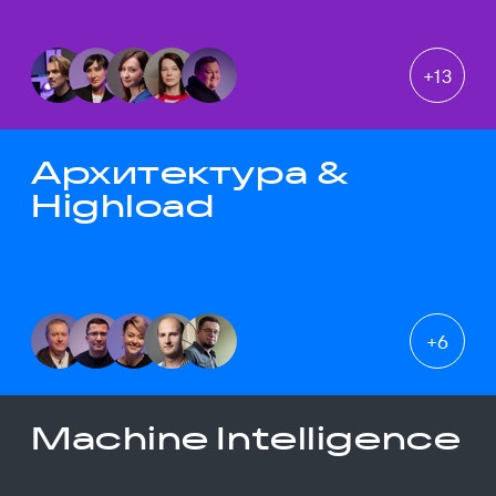
+
13
Архитектура &
Highload
+
6
Machine Intelligence