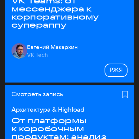
VK Teams: от
мессенджера к
корпоративному
супераппу
Евгений Макархин
VK Tech
РЖЯ
Смотреть запись
Архитектура & Highload
От платформы
к коробочным
продуктам: анализ