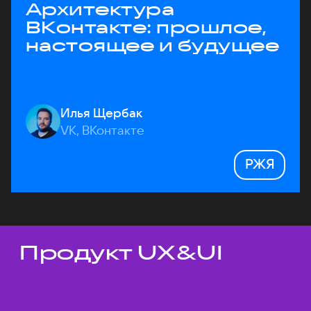
Архитектура
ВКонтакте: прошлое,
настоящее и будущее
Илья Щербак
VK, ВКонтакте
РЖЯ
Продукт UX&UI
Темы докладов