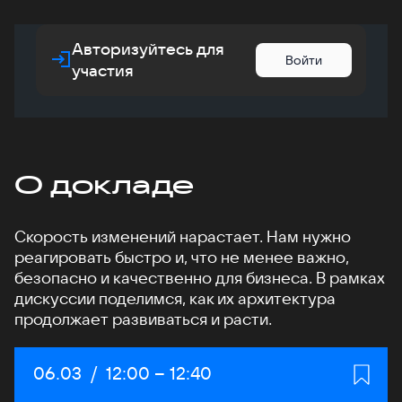
Авторизуйтесь для
Войти
участия
О докладе
Скорость изменений нарастает. Нам нужно
реагировать быстро и, что не менее важно,
безопасно и качественно для бизнеса. В рамках
дискуссии поделимся, как их архитектура
продолжает развиваться и расти.
Дата:
06.03
/
Начало:
12:00
–
Конец:
12:40