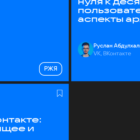
нуля к дес
пользоват
аспекты а
Руслан Абдулхал
VK, ВКонтакте
РЖЯ
нтакте:
ящее и