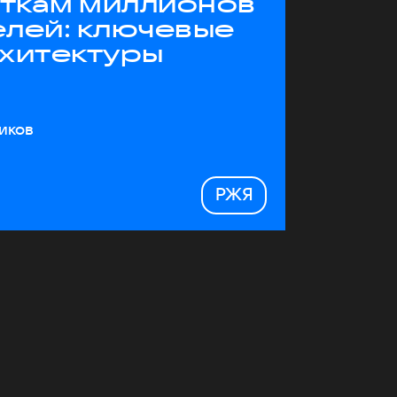
яткам миллионов
елей: ключевые
рхитектуры
иков
РЖЯ