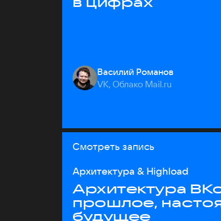
в цифрах
Василий Романов
VK, Облако Mail.ru
Смотреть запись
Архитектура & Highload
Архитектура ВКо
прошлое, насто
будущее