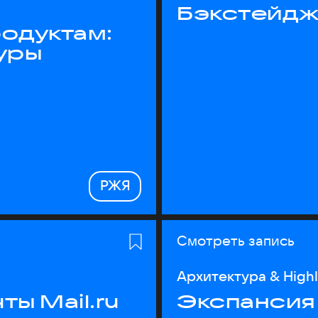
Бэкстейдж
одуктам:
уры
РЖЯ
Смотреть запись
Архитектура & High
ы Mail.ru
Экспансия 