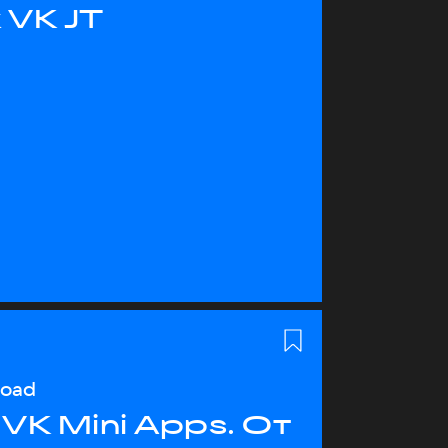
 VK JT
load
VK Mini Apps. От