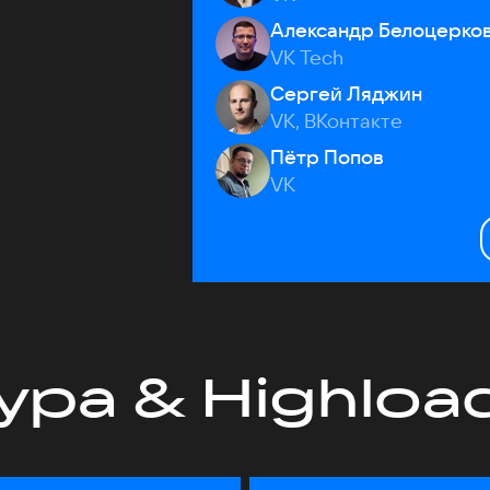
Александр Белоцерко
VK Tech
Сергей Ляджин
VK, ВКонтакте
Пётр Попов
VK
ура & Highloa