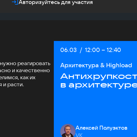
Авторизуйтесь для участия
Дата:
06.03
/
Начало:
12:00
–
Конец:
12:40
 нужно реагировать
Архитектура & Highload
асно и качественно
Антихрупкост
лимся, как их
в архитектур
 и расти.
Алексей Полуэктов
VK