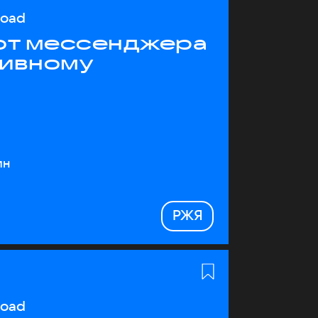
load
 от мессенджера
тивному
ин
РЖЯ
load