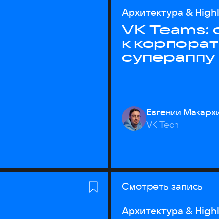
Архитектура & High
T
VK Teams:
к корпора
супераппу
Евгений Макарх
VK Tech
Смотреть запись
Архитектура & High