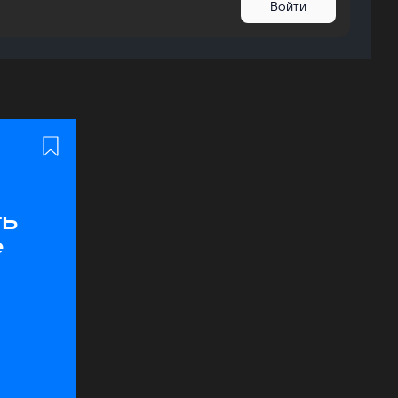
Войти
ь
е