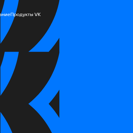
ание
Продукты VK