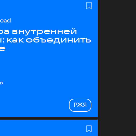
load
ра внутренней
: как объединить
е
в
РЖЯ