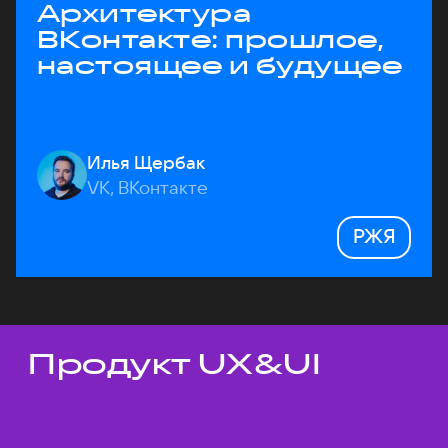
Архитектура
ВКонтакте: прошлое,
настоящее и будущее
Илья Щербак
VK, ВКонтакте
РЖЯ
Продукт UX&UI
Темы докладов