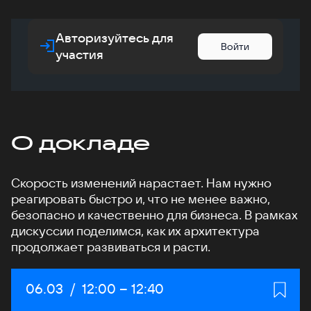
Авторизуйтесь для
Войти
участия
О докладе
Скорость изменений нарастает. Нам нужно
реагировать быстро и, что не менее важно,
безопасно и качественно для бизнеса. В рамках
дискуссии поделимся, как их архитектура
продолжает развиваться и расти.
Дата:
06.03
/
Начало:
12:00
–
Конец:
12:40