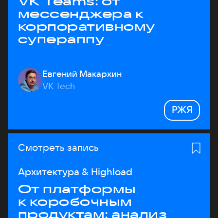
VK Teams: от
мессенджера к
корпоративному
супераппу
Евгений Макархин
VK Tech
РЖЯ
Смотреть запись
Архитектура & Highload
От платформы
к коробочным
продуктам: анализ