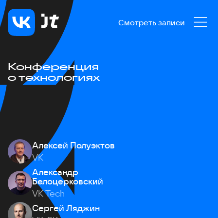
Смотреть записи
Конференция
о технологиях
Алексей Полуэктов
VK
Александр
Белоцерковский
VK Tech
Сергей Ляджин