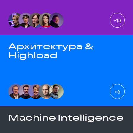
+
13
Архитектура &
Highload
+
6
Machine Intelligence