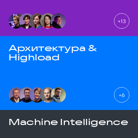
+
13
Архитектура &
Highload
+
6
Machine Intelligence