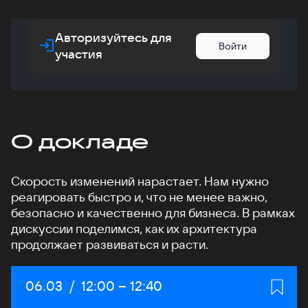
Авторизуйтесь для
Войти
участия
О докладе
Скорость изменений нарастает. Нам нужно
реагировать быстро и, что не менее важно,
безопасно и качественно для бизнеса. В рамках
дискуссии поделимся, как их архитектура
продолжает развиваться и расти.
Дата:
06.03
/
Начало:
12:00
–
Конец:
12:40