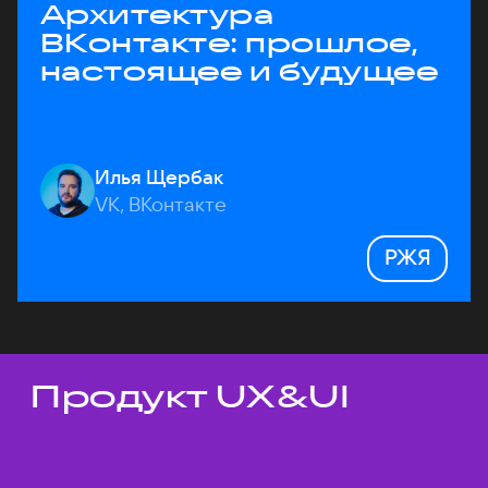
Архитектура
ВКонтакте: прошлое,
настоящее и будущее
Илья Щербак
VK, ВКонтакте
РЖЯ
Продукт UX&UI
Темы докладов