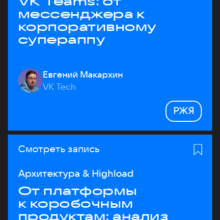
VK Teams: от
мессенджера к
корпоративному
супераппу
Евгений Макархин
VK Tech
РЖЯ
Смотреть запись
Архитектура & Highload
От платформы
к коробочным
продуктам: анализ