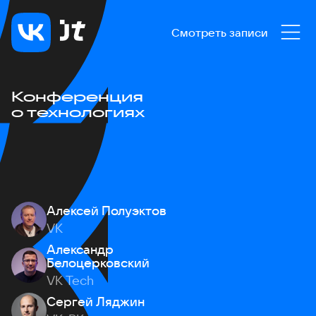
Смотреть записи
Конференция
о технологиях
Алексей Полуэктов
VK
Александр
Белоцерковский
VK Tech
Сергей Ляджин