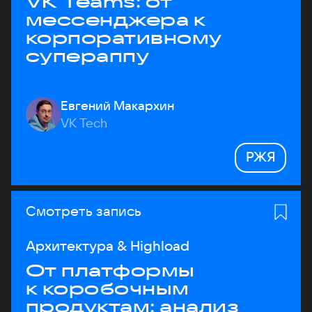
VK Teams: от
мессенджера к
корпоративному
супераппу
Евгений Макархин
VK Tech
РЖЯ
Смотреть запись
Архитектура & Highload
От платформы
к коробочным
продуктам: анализ