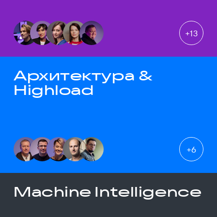
+
13
Архитектура &
Highload
+
6
Machine Intelligence