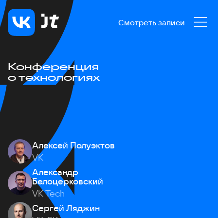
Смотреть записи
Конференция
о технологиях
Алексей Полуэктов
VK
Александр
Белоцерковский
VK Tech
Сергей Ляджин