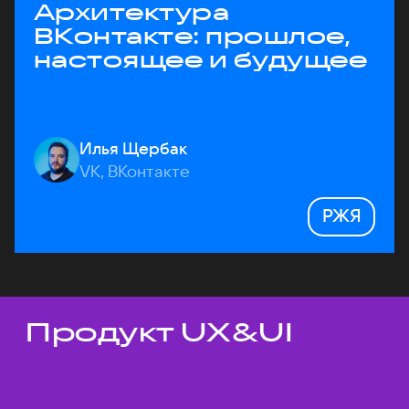
Архитектура
ВКонтакте: прошлое,
настоящее и будущее
Илья Щербак
VK, ВКонтакте
РЖЯ
Продукт UX&UI
Темы докладов