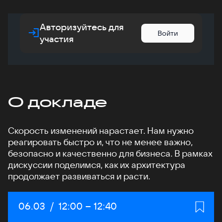
Авторизуйтесь для
Войти
участия
О докладе
Скорость изменений нарастает. Нам нужно
реагировать быстро и, что не менее важно,
безопасно и качественно для бизнеса. В рамках
дискуссии поделимся, как их архитектура
продолжает развиваться и расти.
Дата:
06.03
/
Начало:
12:00
–
Конец:
12:40