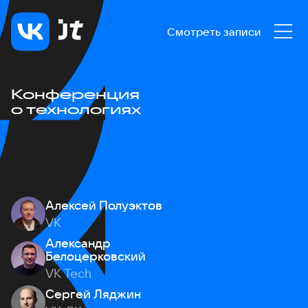
Смотреть записи
Конференция
о технологиях
Алексей Полуэктов
VK
Александр
Белоцерковский
VK Tech
Сергей Ляджин