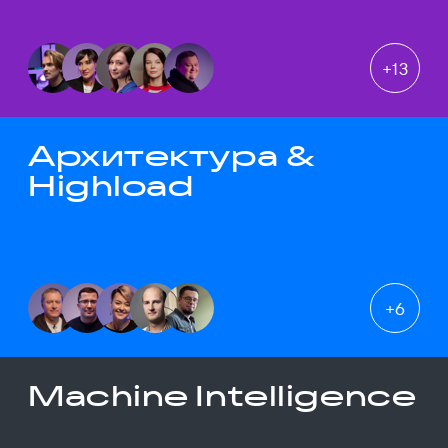
+
13
Архитектура &
Highload
+
6
Machine Intelligence