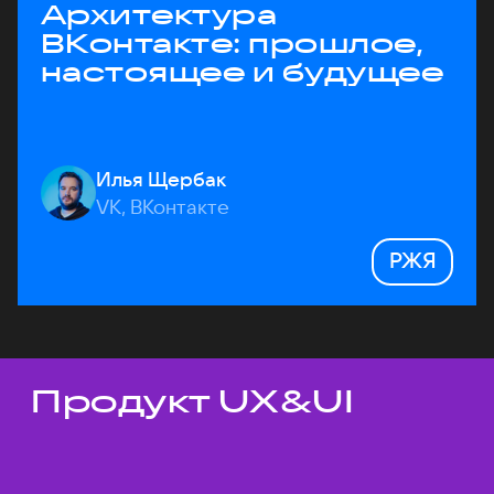
Архитектура
ВКонтакте: прошлое,
настоящее и будущее
Илья Щербак
VK, ВКонтакте
РЖЯ
Продукт UX&UI
Темы докладов