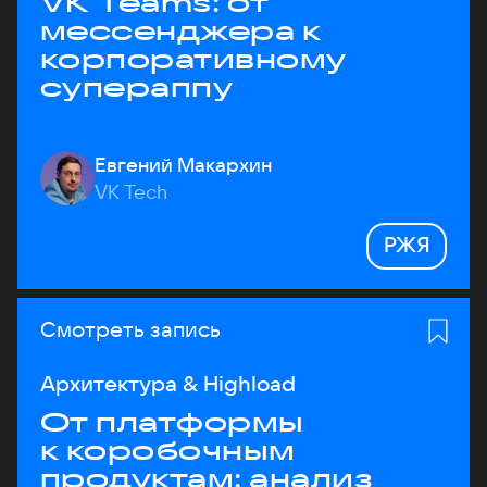
VK Teams: от
мессенджера к
корпоративному
супераппу
Евгений Макархин
VK Tech
РЖЯ
Смотреть запись
Архитектура & Highload
От платформы
к коробочным
продуктам: анализ