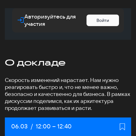
Авторизуйтесь для
Войти
участия
О докладе
Скорость изменений нарастает. Нам нужно
реагировать быстро и, что не менее важно,
безопасно и качественно для бизнеса. В рамках
дискуссии поделимся, как их архитектура
продолжает развиваться и расти.
Дата:
06.03
/
Начало:
12:00
–
Конец:
12:40