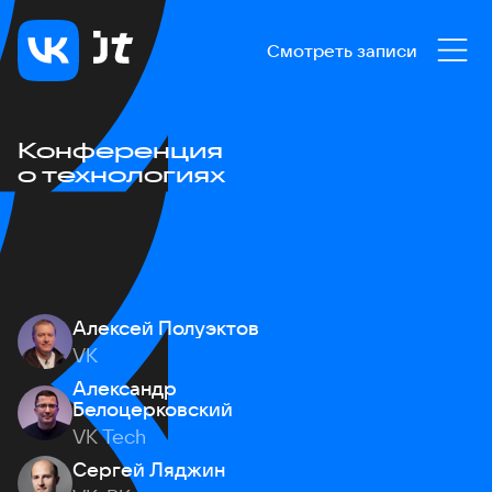
Смотреть записи
Конференция
о технологиях
Алексей Полуэктов
VK
Александр
Белоцерковский
VK Tech
Сергей Ляджин