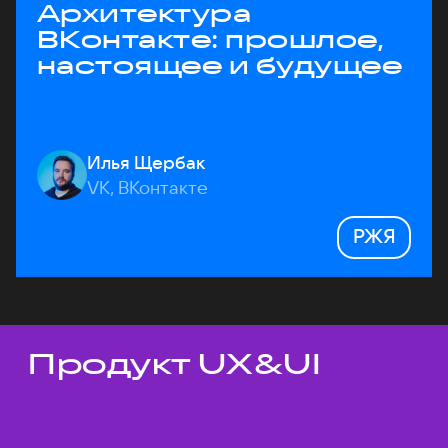
Архитектура
ВКонтакте: прошлое,
настоящее и будущее
Илья Щербак
VK, ВКонтакте
РЖЯ
Продукт UX&UI
Темы докладов