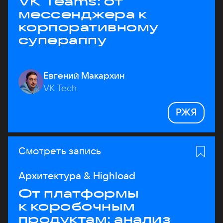
VK Teams: от
мессенджера к
корпоративному
супераппу
Евгений Макархин
VK Tech
РЖЯ
Смотреть запись
Архитектура & Highload
От платформы
к коробочным
продуктам: анализ