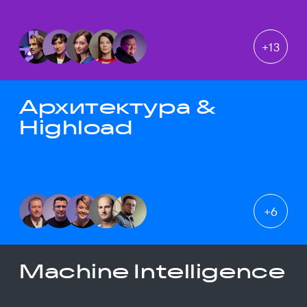
+
13
Архитектура &
Highload
+
6
Machine Intelligence