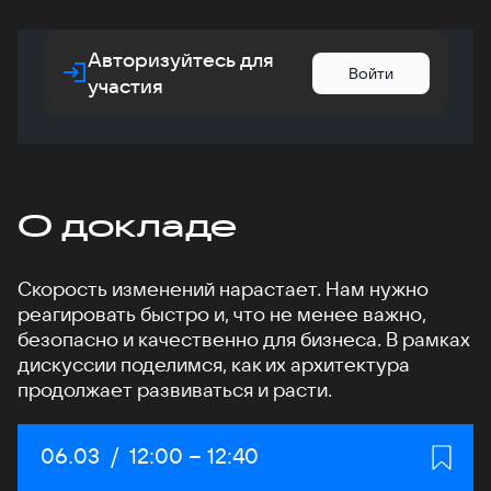
Авторизуйтесь для
Войти
участия
О докладе
Скорость изменений нарастает. Нам нужно
реагировать быстро и, что не менее важно,
безопасно и качественно для бизнеса. В рамках
дискуссии поделимся, как их архитектура
продолжает развиваться и расти.
Дата:
06.03
/
Начало:
12:00
–
Конец:
12:40