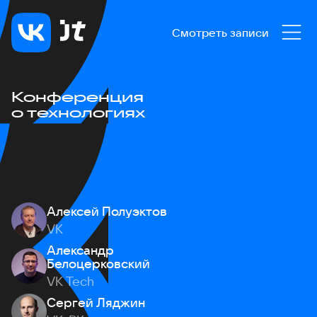
Смотреть записи
Конференция
о технологиях
Алексей Полуэктов
VK
Александр
Белоцерковский
VK Tech
Сергей Ляджин