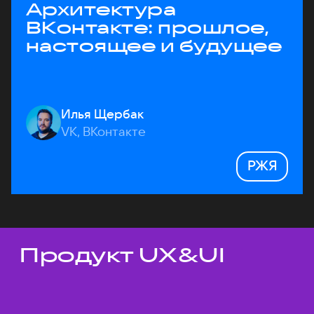
Архитектура
ВКонтакте: прошлое,
настоящее и будущее
Илья Щербак
VK, ВКонтакте
РЖЯ
Продукт UX&UI
Темы докладов