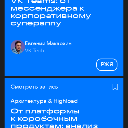
VK Teams: от
мессенджера к
корпоративному
супераппу
Евгений Макархин
VK Tech
РЖЯ
Смотреть запись
Архитектура & Highload
От платформы
к коробочным
продуктам: анализ