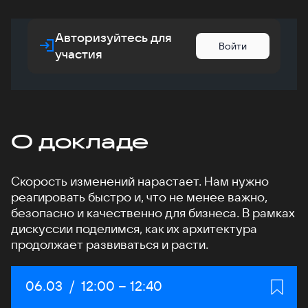
Авторизуйтесь для
Войти
участия
О докладе
Скорость изменений нарастает. Нам нужно
реагировать быстро и, что не менее важно,
безопасно и качественно для бизнеса. В рамках
дискуссии поделимся, как их архитектура
продолжает развиваться и расти.
Дата:
06.03
/
Начало:
12:00
–
Конец:
12:40