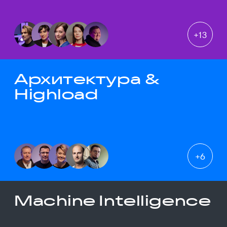
+
13
Архитектура &
Highload
+
6
Machine Intelligence