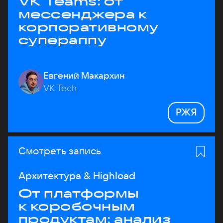
VK Teams: от
мессенджера к
корпоративному
супераппу
Евгений Макархин
VK Tech
РЖЯ
Смотреть запись
Архитектура & Highload
От платформы
к коробочным
продуктам: анализ