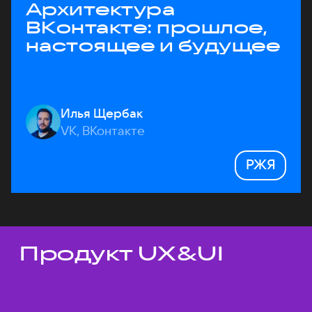
Архитектура
ВКонтакте: прошлое,
настоящее и будущее
Илья Щербак
VK, ВКонтакте
РЖЯ
Продукт UX&UI
Темы докладов