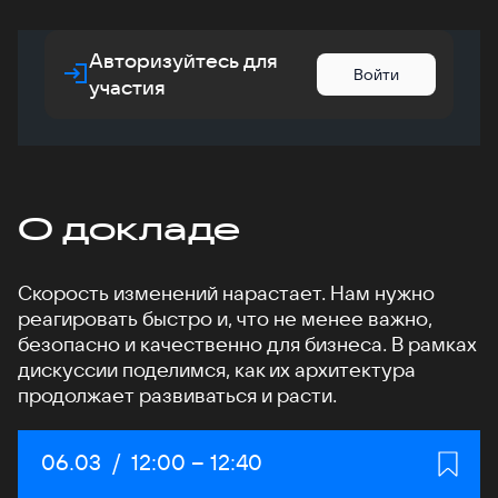
Авторизуйтесь для
Войти
участия
О докладе
Скорость изменений нарастает. Нам нужно
реагировать быстро и, что не менее важно,
безопасно и качественно для бизнеса. В рамках
дискуссии поделимся, как их архитектура
продолжает развиваться и расти.
Дата:
06.03
/
Начало:
12:00
–
Конец:
12:40