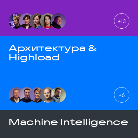
+
13
Архитектура &
Highload
+
6
Machine Intelligence