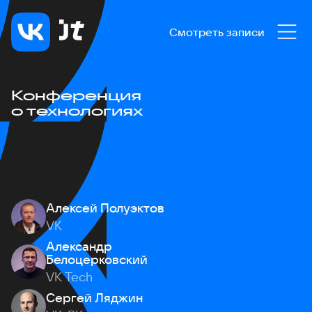
Смотреть записи
Конференция
о технологиях
Алексей Полуэктов
VK
Александр
Белоцерковский
VK Tech
Сергей Ляджин