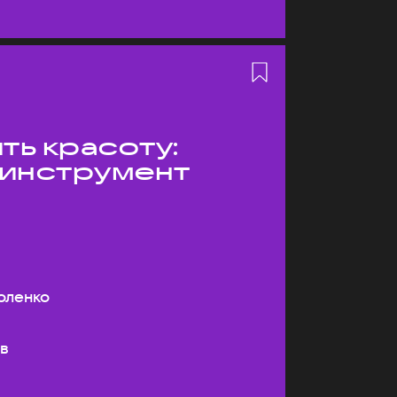
ть красоту:
 инструмент
оленко
ев