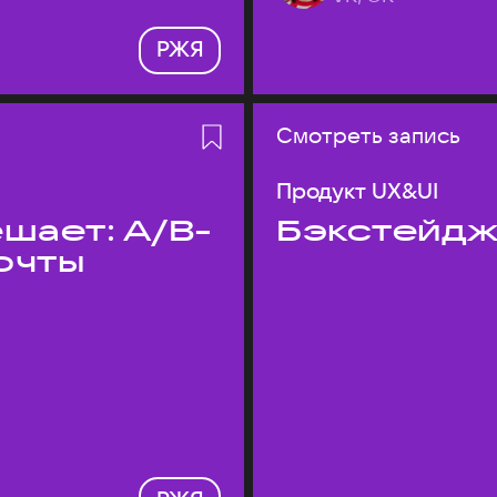
РЖЯ
Смотреть запись
Продукт UX&UI
шает: A/B-
Бэкстейдж
очты