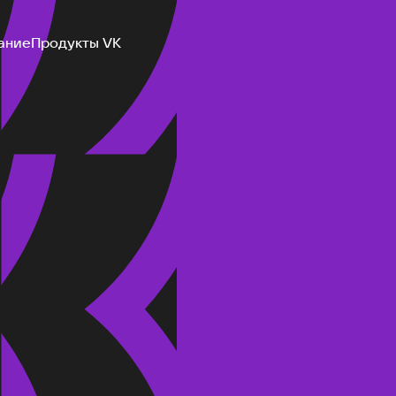
ание
Продукты VK