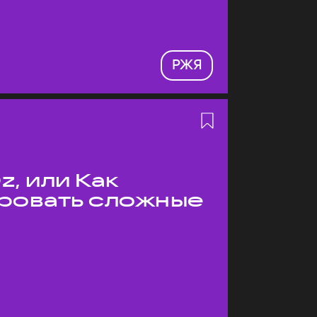
РЖЯ
z, или Как
ровать сложные