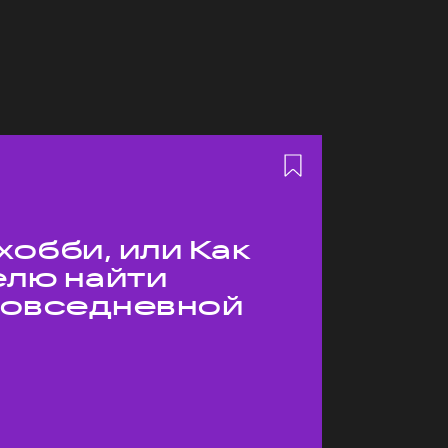
хобби, или Как
елю найти
 повседневной