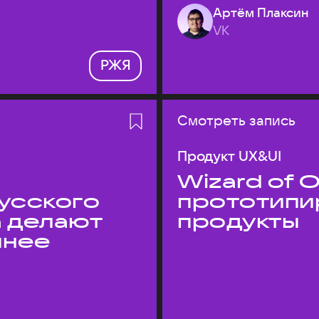
Артём Плаксин
VK
РЖЯ
Смотреть запись
Продукт UX&UI
Wizard of O
усского
прототипи
а делают
продукты
пнее