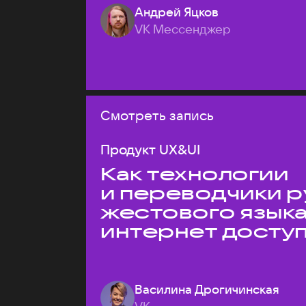
Андрей Яцков
VK Мессенджер
Смотреть запись
Продукт UX&UI
Как технологии
и переводчики р
жестового язык
интернет досту
Василина Дрогичинская