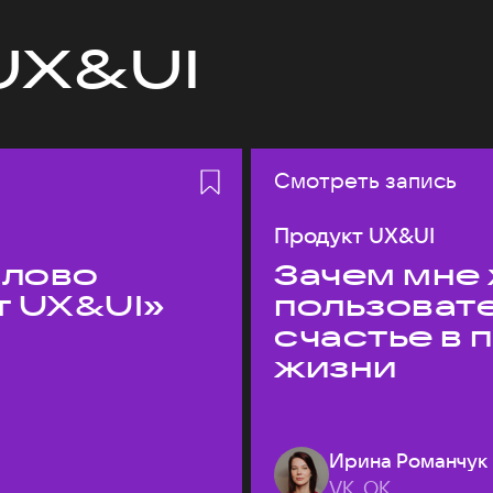
UX&UI
Смотреть запись
Продукт UX&UI
слово
Зачем мне 
т UX&UI»
пользоват
счастье в
жизни
Ирина Романчук
VK, ОК