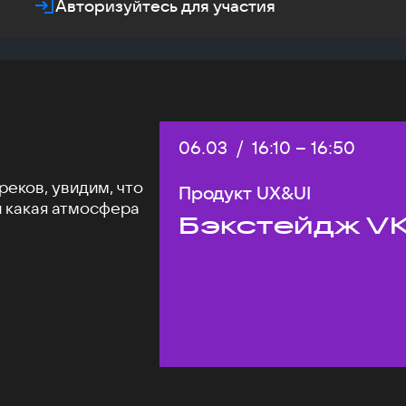
Авторизуйтесь для участия
Дата:
06.03
/
Начало:
16:10
–
Конец:
16:50
еков, увидим, что
Продукт UX&UI
и какая атмосфера
Бэкстейдж VK