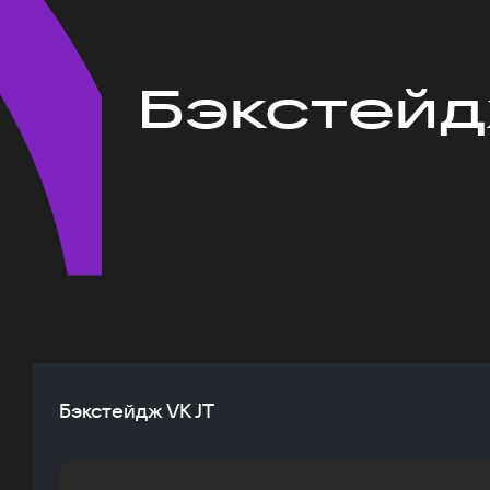
Бэкстейд
Бэкстейдж VK JT