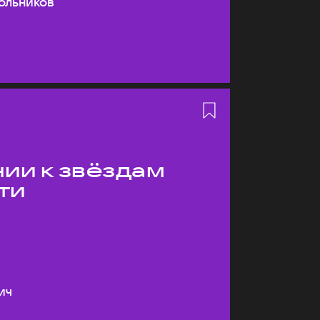
ольников
ии к звёздам
ти
ич