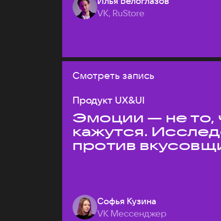
Илья Белоглазов
VK, RuStore
Смотреть запись
Продукт UX&UI
Эмоции — не то,
кажутся. Иссле
против вкусовщ
Софья Кузина
VK Мессенджер