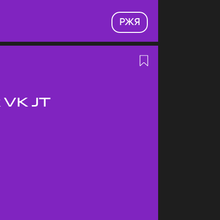
РЖЯ
 VK JT