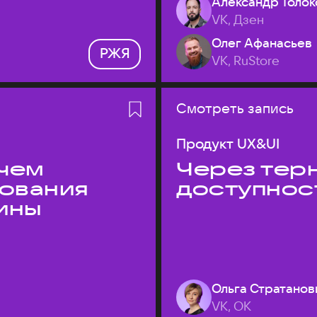
Александр Толок
VK, Дзен
Олег Афанасьев
РЖЯ
VK, RuStore
Смотреть запись
Продукт UX&UI
 чем
Через терн
дования
доступнос
ины
Ольга Стратанов
VK, ОК