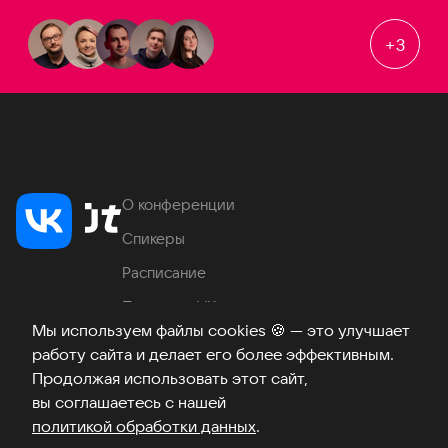
+
3
О конференции
Спикеры
Расписание
Продукты VK
Мы используем файлы cookies
🍪
— это улучшает
Место проведения
работу сайта и делает его более эффективным.
Часто задаваемые вопросы
Продолжая использовать этот сайт,
вы соглашаетесь с нашей
политикой обработки данных
.
Телеграм
ВКонтакте
Хабр