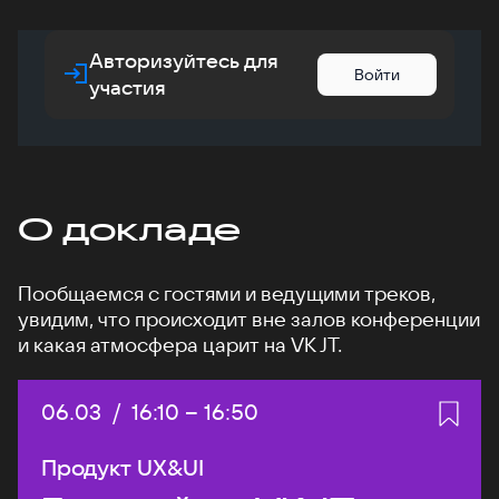
Авторизуйтесь для
Войти
участия
О докладе
Пообщаемся с гостями и ведущими треков,
увидим, что происходит вне залов конференции
и какая атмосфера царит на VK JT.
Дата:
06.03
/
Начало:
16:10
–
Конец:
16:50
Продукт UX&UI