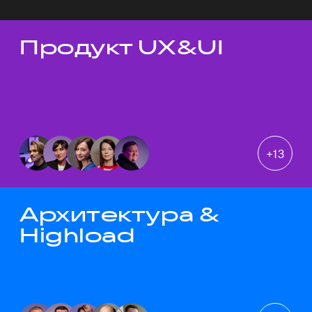
Продукт UX&UI
Темы докладов
+
13
Архитектура &
Highload