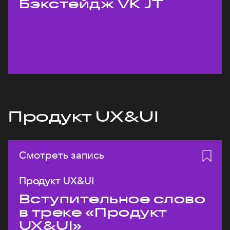
Бэкстейдж VK JT
Продукт UX&UI
Смотреть запись
Продукт UX&UI
Вступительное слово
в треке «Продукт
UX&UI»