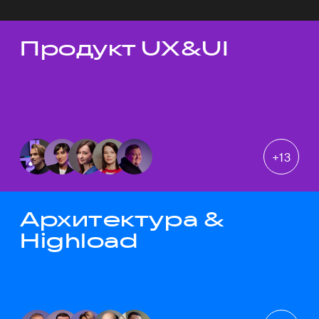
Продукт UX&UI
Темы докладов
+
13
Архитектура &
Highload