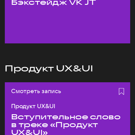
Бэкстейдж VK JT
Продукт UX&UI
Смотреть запись
Продукт UX&UI
Вступительное слово
в треке «Продукт
UX&UI»