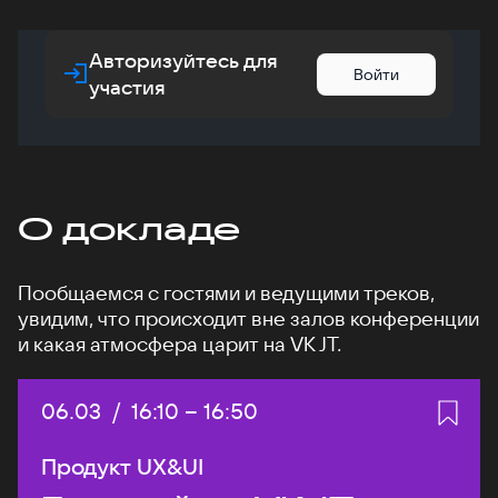
Авторизуйтесь для
Войти
участия
О докладе
Пообщаемся с гостями и ведущими треков,
увидим, что происходит вне залов конференции
и какая атмосфера царит на VK JT.
Дата:
06.03
/
Начало:
16:10
–
Конец:
16:50
Продукт UX&UI