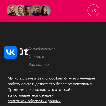
+
3
О конференции
Спикеры
Расписание
Продукты VK
Мы используем файлы cookies
🍪
— это улучшает
Место проведения
работу сайта и делает его более эффективным.
Часто задаваемые вопросы
Продолжая использовать этот сайт,
вы соглашаетесь с нашей
политикой обработки данных
.
Телеграм
ВКонтакте
Хабр