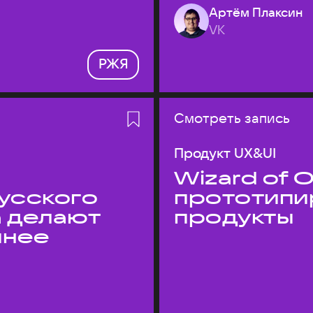
Артём Плаксин
VK
РЖЯ
Смотреть запись
Продукт UX&UI
Wizard of O
усского
прототипи
а делают
продукты
пнее