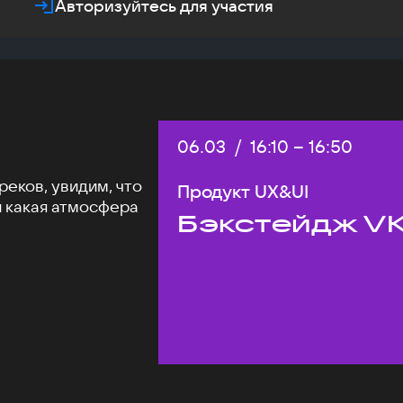
Авторизуйтесь для участия
Дата:
06.03
/
Начало:
16:10
–
Конец:
16:50
еков, увидим, что
Продукт UX&UI
и какая атмосфера
Бэкстейдж VK