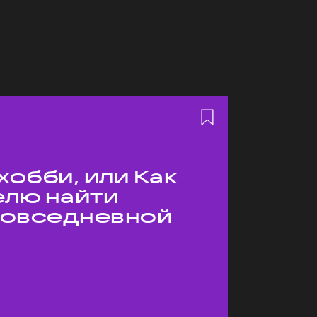
хобби, или Как
елю найти
 повседневной