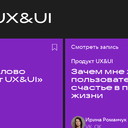
UX&UI
Смотреть запись
Продукт UX&UI
слово
Зачем мне 
т UX&UI»
пользоват
счастье в
жизни
Ирина Романчук
VK, ОК