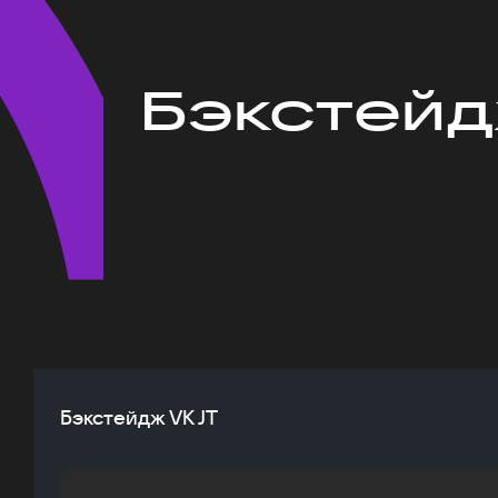
Бэкстейд
Бэкстейдж VK JT