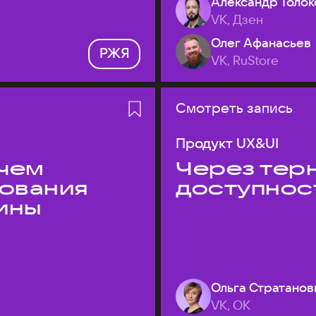
Александр Толок
VK, Дзен
Олег Афанасьев
РЖЯ
VK, RuStore
Смотреть запись
Продукт UX&UI
 чем
Через терн
дования
доступнос
ины
Ольга Стратанов
VK, ОК