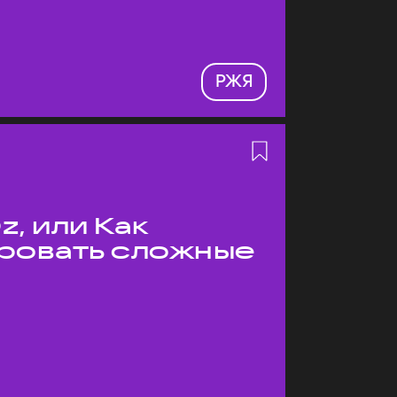
РЖЯ
z, или Как
ровать сложные