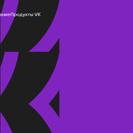
ание
Продукты VK