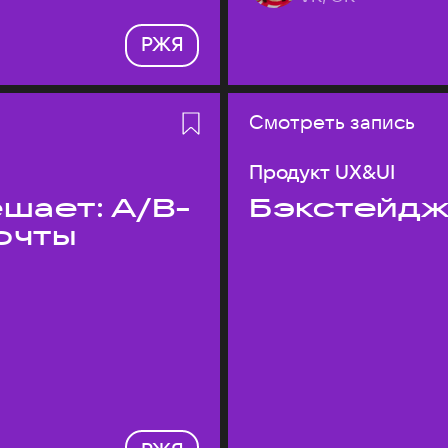
РЖЯ
Смотреть запись
Продукт UX&UI
шает: A/B-
Бэкстейдж
очты