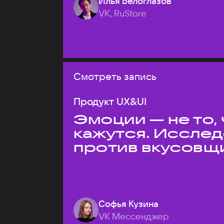
Илья Белоглазов
VK, RuStore
Смотреть запись
Продукт UX&UI
Эмоции — не то,
кажутся. Иссле
против вкусовщ
Софья Кузина
VK Мессенджер