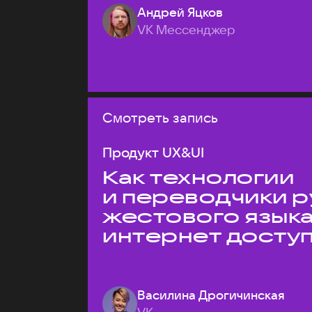
Андрей Яцков
VK Мессенджер
Смотреть запись
Продукт UX&UI
Как технологии
и переводчики р
жестового язык
интернет досту
Василина Дрогичинская