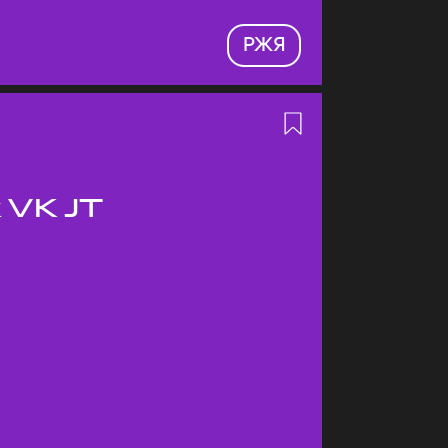
РЖЯ
 VK JT