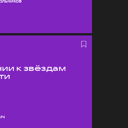
ольников
ии к звёздам
ти
ич