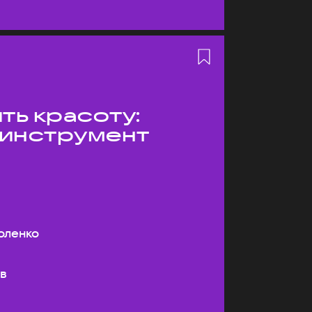
ть красоту:
 инструмент
оленко
ев