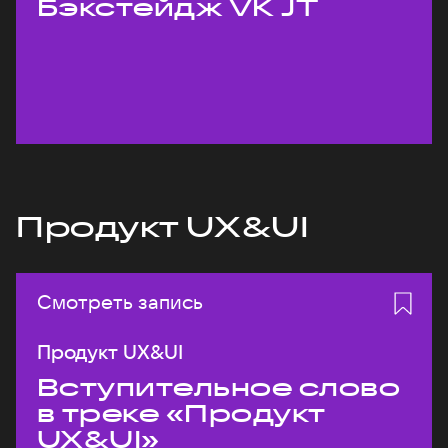
Бэкстейдж VK JT
Продукт UX&UI
Смотреть запись
Продукт UX&UI
Вступительное слово
в треке «Продукт
UX&UI»