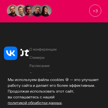
+
3
О конференции
Спикеры
Расписание
Продукты VK
Мы используем файлы cookies
🍪
— это улучшает
Место проведения
работу сайта и делает его более эффективным.
Часто задаваемые вопросы
Продолжая использовать этот сайт,
вы соглашаетесь с нашей
политикой обработки данных
.
Телеграм
ВКонтакте
Хабр