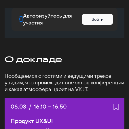
Авторизуйтесь для
Войти
участия
О докладе
Пообщаемся с гостями и ведущими треков,
увидим, что происходит вне залов конференции
и какая атмосфера царит на VK JT.
Дата:
06.03
/
Начало:
16:10
–
Конец:
16:50
Продукт UX&UI