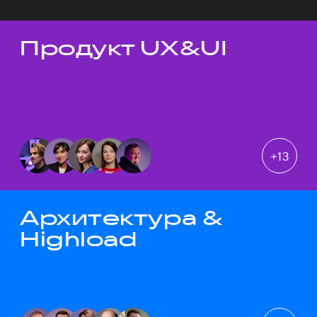
Продукт UX&UI
Темы докладов
+
13
Архитектура &
Highload