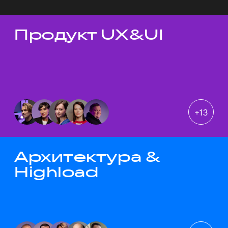
Продукт UX&UI
Темы докладов
+
13
Архитектура &
Highload