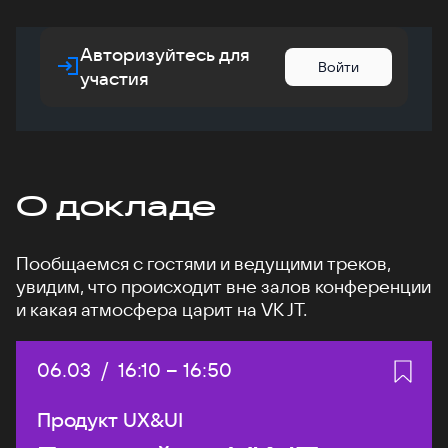
Авторизуйтесь для
Войти
участия
О докладе
Пообщаемся с гостями и ведущими треков,
увидим, что происходит вне залов конференции
и какая атмосфера царит на VK JT.
Дата:
06.03
/
Начало:
16:10
–
Конец:
16:50
Продукт UX&UI