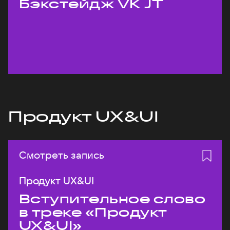
Бэкстейдж VK JT
Продукт UX&UI
Смотреть запись
Продукт UX&UI
Вступительное слово
в треке «Продукт
UX&UI»