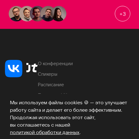
+
3
О конференции
Спикеры
Расписание
Продукты VK
Мы используем файлы cookies
🍪
— это улучшает
Место проведения
работу сайта и делает его более эффективным.
Часто задаваемые вопросы
Продолжая использовать этот сайт,
вы соглашаетесь с нашей
политикой обработки данных
.
Телеграм
ВКонтакте
Хабр