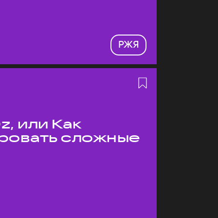
РЖЯ
z, или Как
ровать сложные