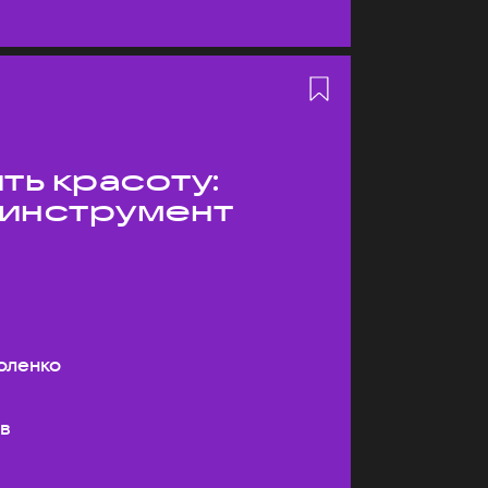
ть красоту:
 инструмент
оленко
ев