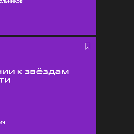
ольников
ии к звёздам
ти
ич