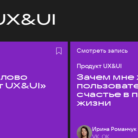
UX&UI
Смотреть запись
Продукт UX&UI
слово
Зачем мне 
т UX&UI»
пользоват
счастье в
жизни
Ирина Романчук
VK, ОК