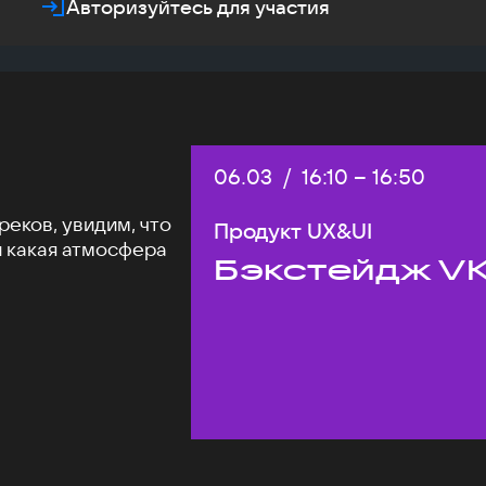
Авторизуйтесь для участия
Дата:
06.03
/
Начало:
16:10
–
Конец:
16:50
еков, увидим, что
Продукт UX&UI
и какая атмосфера
Бэкстейдж VK