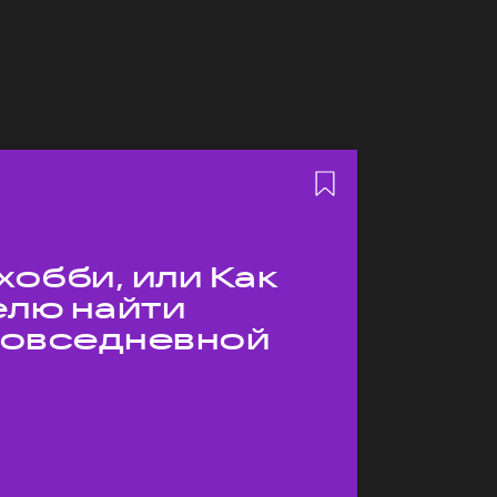
хобби, или Как
елю найти
 повседневной