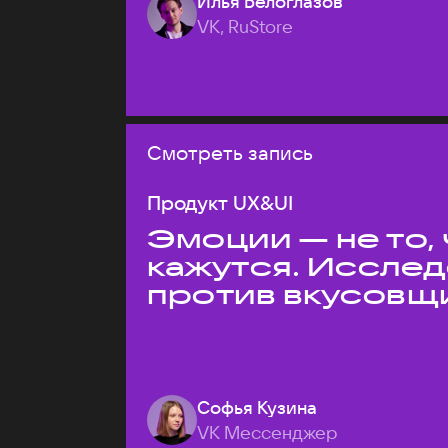
Илья Белоглазов
VK, RuStore
Смотреть запись
Продукт UX&UI
Эмоции — не то,
кажутся. Иссле
против вкусовщ
Софья Кузина
VK Мессенджер