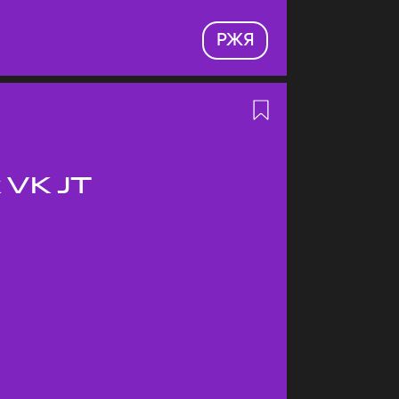
РЖЯ
 VK JT