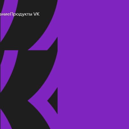
ание
Продукты VK