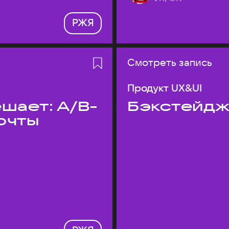
РЖЯ
Смотреть запись
Продукт UX&UI
шает: A/B-
Бэкстейдж
очты