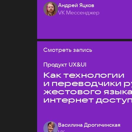
Андрей Яцков
VK Мессенджер
Смотреть запись
Продукт UX&UI
Как технологии
и переводчики р
жестового язык
интернет досту
Василина Дрогичинская