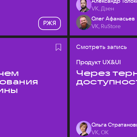
Александр Толок
VK, Дзен
Олег Афанасьев
РЖЯ
VK, RuStore
Смотреть запись
Продукт UX&UI
 чем
Через терн
дования
доступнос
ины
Ольга Стратанов
VK, ОК