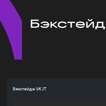
Бэкстейд
Бэкстейдж VK JT