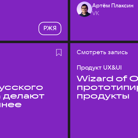
Артём Плаксин
VK
РЖЯ
Смотреть запись
Продукт UX&UI
Wizard of O
усского
прототипи
а делают
продукты
пнее