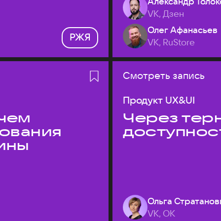
Александр Толок
VK, Дзен
Олег Афанасьев
РЖЯ
VK, RuStore
Смотреть запись
Продукт UX&UI
 чем
Через терн
дования
доступнос
ины
Ольга Стратанов
VK, ОК