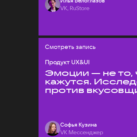
Илья Белоглазов
VK, RuStore
Смотреть запись
Продукт UX&UI
Эмоции — не то,
кажутся. Иссле
против вкусовщ
Софья Кузина
VK Мессенджер