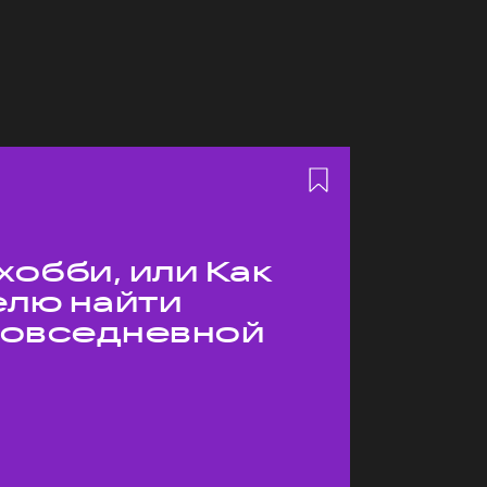
хобби, или Как
елю найти
 повседневной