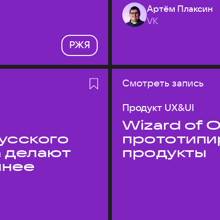
Артём Плаксин
VK
РЖЯ
Смотреть запись
Продукт UX&UI
Wizard of O
усского
прототипи
а делают
продукты
пнее