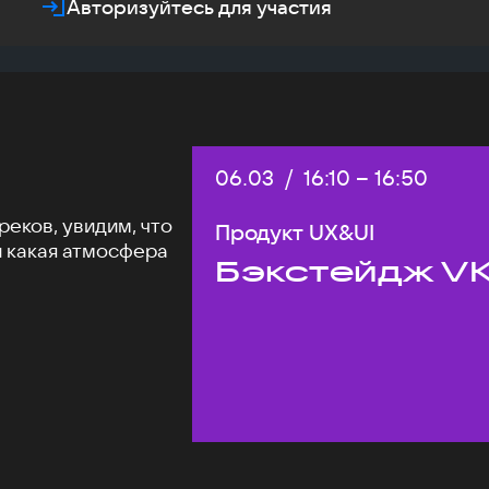
Авторизуйтесь для участия
Дата:
06.03
/
Начало:
16:10
–
Конец:
16:50
еков, увидим, что
Продукт UX&UI
и какая атмосфера
Бэкстейдж VK