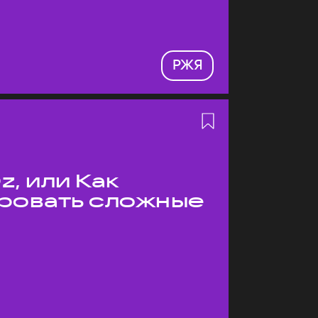
РЖЯ
z, или Как
ровать сложные