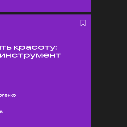
ть красоту:
 инструмент
оленко
ев