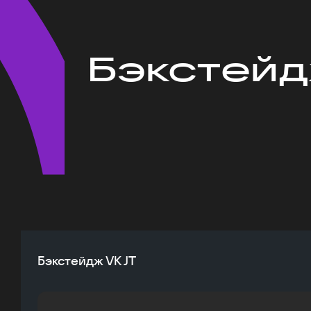
Бэкстейд
Бэкстейдж VK JT