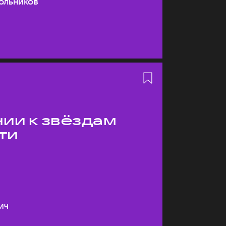
ольников
ии к звёздам
ти
ич