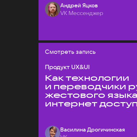
Андрей Яцков
VK Мессенджер
Смотреть запись
Продукт UX&UI
Как технологии
и переводчики р
жестового язык
интернет досту
Василина Дрогичинская