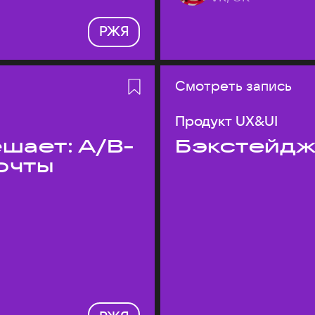
РЖЯ
Смотреть запись
Продукт UX&UI
шает: A/B-
Бэкстейдж
очты