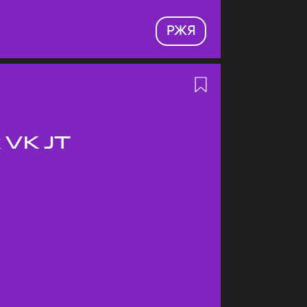
РЖЯ
 VK JT