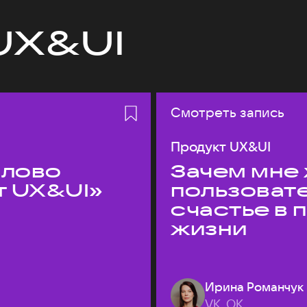
UX&UI
Смотреть запись
Продукт UX&UI
слово
Зачем мне 
т UX&UI»
пользоват
счастье в
жизни
Ирина Романчук
VK, ОК