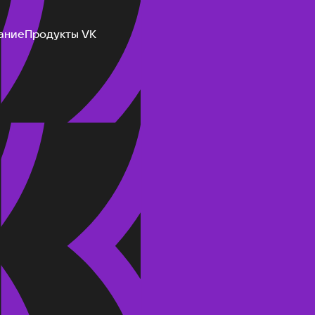
ание
Продукты VK