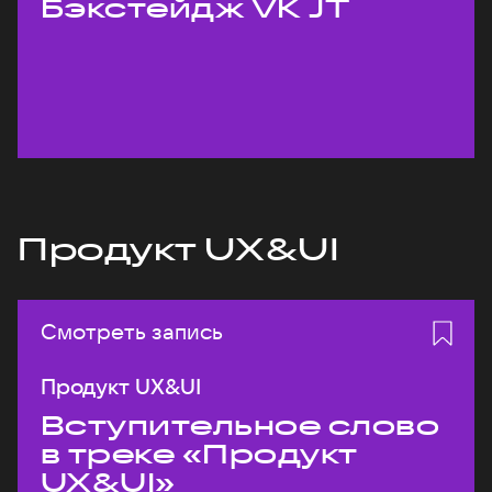
Бэкстейдж VK JT
Продукт UX&UI
Смотреть запись
Продукт UX&UI
Вступительное слово
в треке «Продукт
UX&UI»