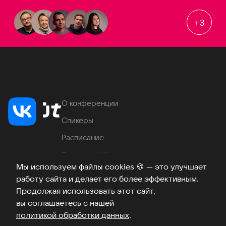
+
3
О конференции
Спикеры
Расписание
Продукты VK
Мы используем файлы cookies
🍪
— это улучшает
Место проведения
работу сайта и делает его более эффективным.
Часто задаваемые вопросы
Продолжая использовать этот сайт,
вы соглашаетесь с нашей
политикой обработки данных
.
Телеграм
ВКонтакте
Хабр