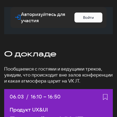
Авторизуйтесь для
Войти
участия
О докладе
Пообщаемся с гостями и ведущими треков,
увидим, что происходит вне залов конференции
и какая атмосфера царит на VK JT.
Дата:
06.03
/
Начало:
16:10
–
Конец:
16:50
Продукт UX&UI