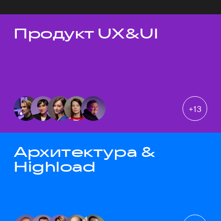
Продукт UX&UI
Темы докладов
+
13
Архитектура &
Highload