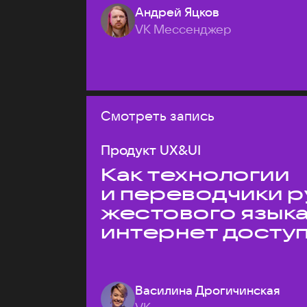
Андрей Яцков
VK Мессенджер
Смотреть запись
Продукт UX&UI
Как технологии
и переводчики р
жестового язык
интернет досту
Василина Дрогичинская