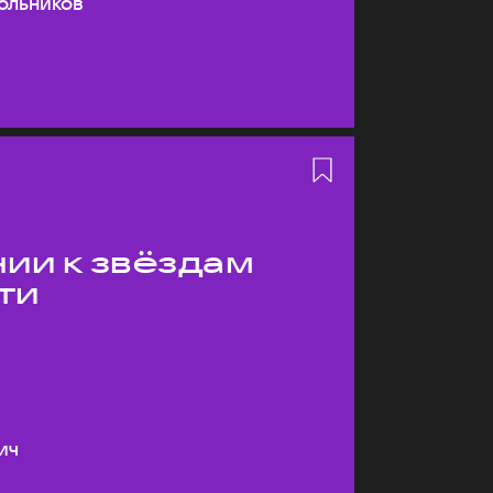
ольников
ии к звёздам
ти
ич