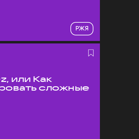
РЖЯ
z, или Как
ровать сложные