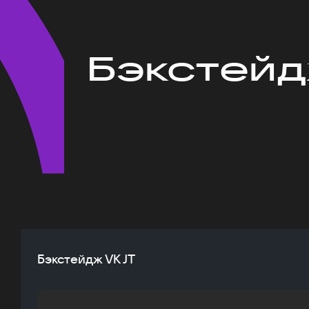
Бэкстейд
Бэкстейдж VK JT