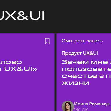
UX&UI
Смотреть запись
Продукт UX&UI
слово
Зачем мне 
т UX&UI»
пользоват
счастье в
жизни
Ирина Романчук
VK, ОК