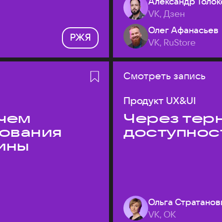
Александр Толок
VK, Дзен
Олег Афанасьев
РЖЯ
VK, RuStore
Смотреть запись
Продукт UX&UI
 чем
Через терн
дования
доступнос
ины
Ольга Стратанов
VK, ОК