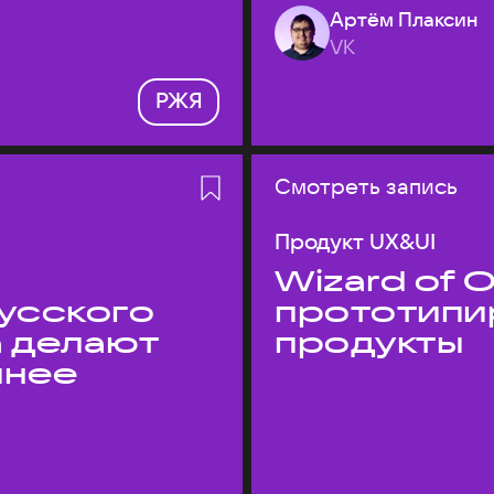
Артём Плаксин
VK
РЖЯ
Смотреть запись
Продукт UX&UI
Wizard of O
усского
прототипи
а делают
продукты
пнее