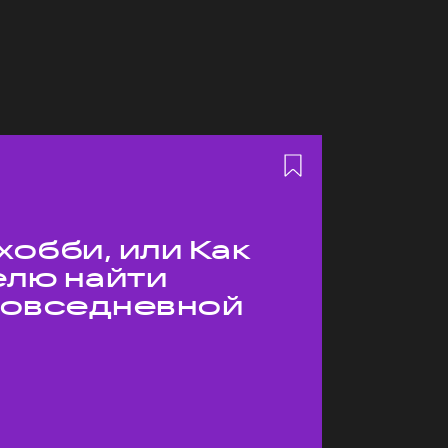
хобби, или Как
елю найти
 повседневной