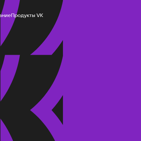
ание
Продукты VK