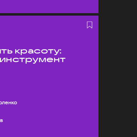
ть красоту:
 инструмент
оленко
ев