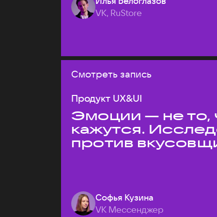
Илья Белоглазов
VK, RuStore
Смотреть запись
Продукт UX&UI
Эмоции — не то,
кажутся. Иссле
против вкусовщ
Софья Кузина
VK Мессенджер