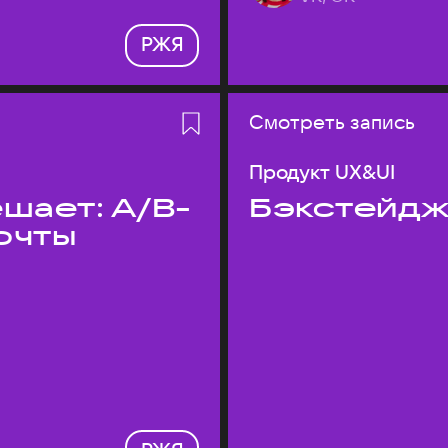
РЖЯ
Смотреть запись
Продукт UX&UI
шает: A/B-
Бэкстейдж
очты