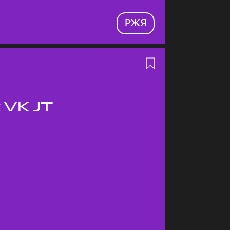
РЖЯ
 VK JT