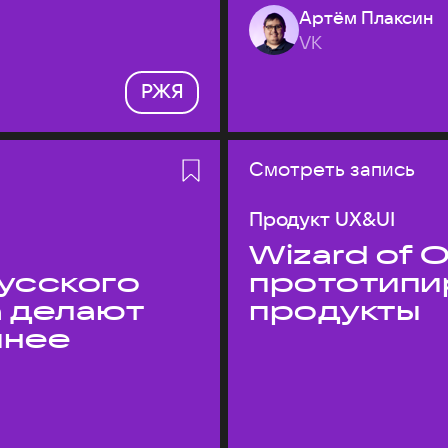
Артём Плаксин
VK
РЖЯ
Смотреть запись
Продукт UX&UI
Wizard of O
усского
прототипи
а делают
продукты
пнее