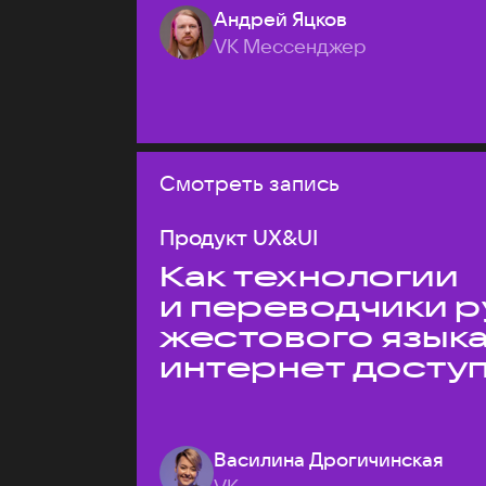
Андрей Яцков
VK Мессенджер
Смотреть запись
Продукт UX&UI
Как технологии
и переводчики р
жестового язык
интернет досту
Василина Дрогичинская