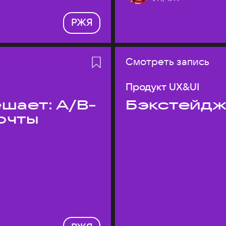
РЖЯ
Смотреть запись
Продукт UX&UI
шает: A/B-
Бэкстейдж
очты