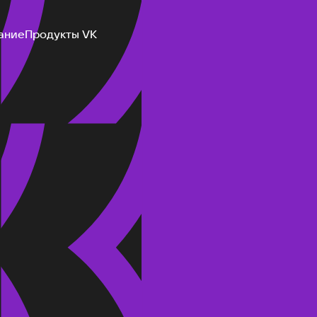
ание
Продукты VK