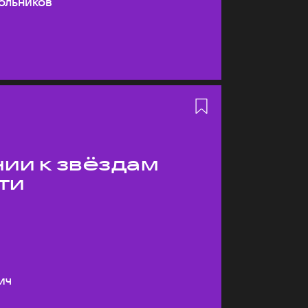
ольников
ии к звёздам
ти
ич