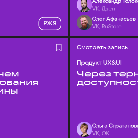
Александр Толок
VK, Дзен
Олег Афанасьев
РЖЯ
VK, RuStore
Смотреть запись
Продукт UX&UI
 чем
Через терн
дования
доступнос
ины
Ольга Стратанов
VK, ОК