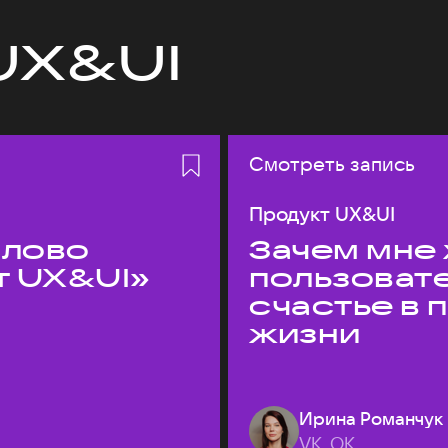
UX&UI
Смотреть запись
Продукт UX&UI
слово
Зачем мне 
т UX&UI»
пользоват
счастье в
жизни
Ирина Романчук
VK, ОК