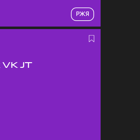
РЖЯ
 VK JT