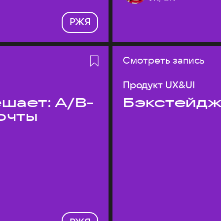
РЖЯ
Смотреть запись
Продукт UX&UI
шает: A/B-
Бэкстейдж
очты