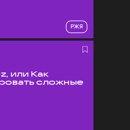
РЖЯ
z, или Как
ровать сложные