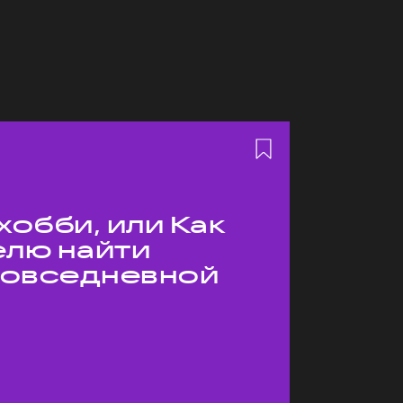
хобби, или Как
елю найти
 повседневной