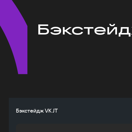
Бэкстейд
Бэкстейдж VK JT