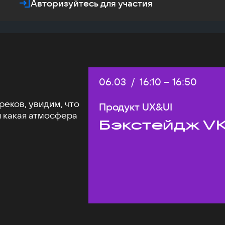
Авторизуйтесь для участия
Дата:
06.03
/
Начало:
16:10
–
Конец:
16:50
еков, увидим, что
Продукт UX&UI
и какая атмосфера
Бэкстейдж VK