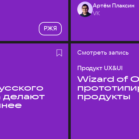
Артём Плаксин
VK
РЖЯ
Смотреть запись
Продукт UX&UI
Wizard of O
усского
прототипи
а делают
продукты
пнее