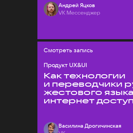
Андрей Яцков
VK Мессенджер
Смотреть запись
Продукт UX&UI
Как технологии
и переводчики р
жестового язык
интернет досту
Василина Дрогичинская