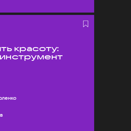
ть красоту:
 инструмент
оленко
ев