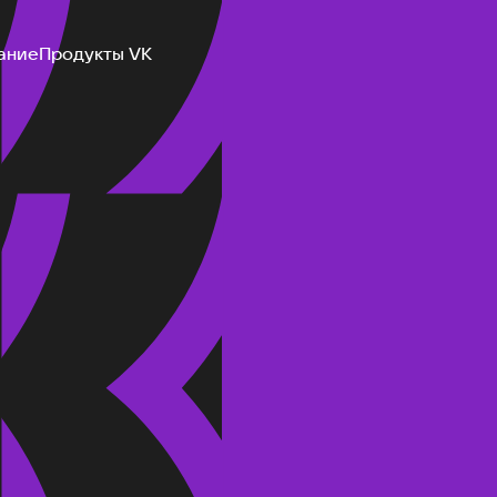
ание
Продукты VK