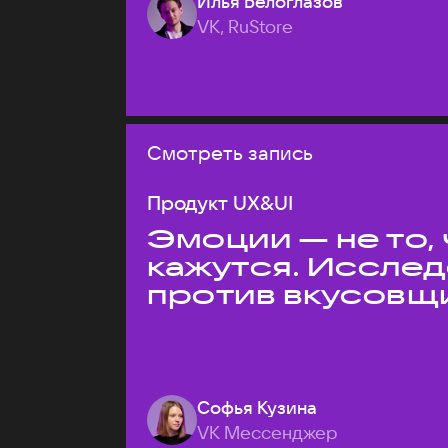
Илья Белоглазов
VK, RuStore
Смотреть запись
Продукт UX&UI
Эмоции — не то,
кажутся. Иссле
против вкусовщ
Софья Кузина
VK Мессенджер