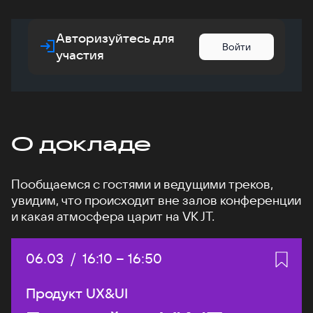
Авторизуйтесь для
Войти
участия
О докладе
Пообщаемся с гостями и ведущими треков,
увидим, что происходит вне залов конференции
и какая атмосфера царит на VK JT.
Дата:
06.03
/
Начало:
16:10
–
Конец:
16:50
Продукт UX&UI