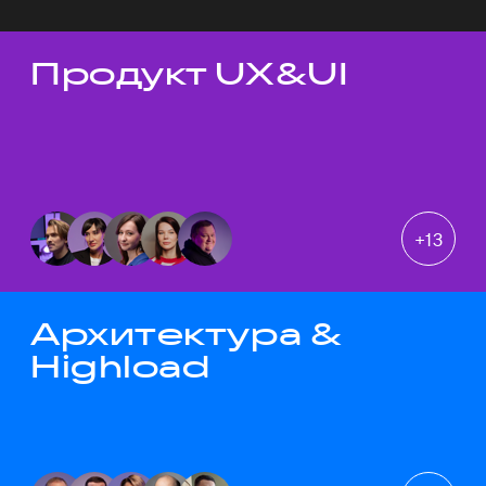
Продукт UX&UI
Темы докладов
+
13
Архитектура &
Highload