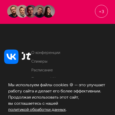
+
3
О конференции
Спикеры
Расписание
Продукты VK
Мы используем файлы cookies
🍪
— это улучшает
Место проведения
работу сайта и делает его более эффективным.
Часто задаваемые вопросы
Продолжая использовать этот сайт,
вы соглашаетесь с нашей
политикой обработки данных
.
Телеграм
ВКонтакте
Хабр