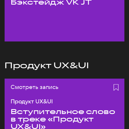
Бэкстейдж VK JT
Продукт UX&UI
Смотреть запись
Продукт UX&UI
Вступительное слово
в треке «Продукт
UX&UI»