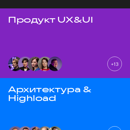
Продукт UX&UI
Темы докладов
+
13
Архитектура &
Highload