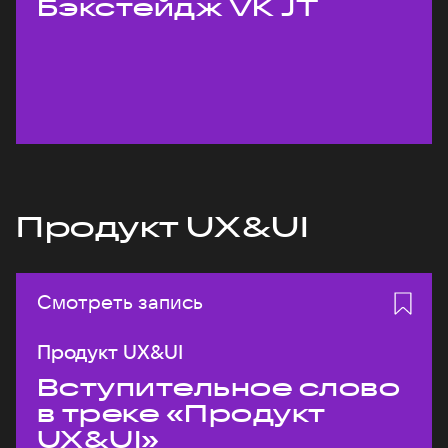
Бэкстейдж VK JT
Продукт UX&UI
Смотреть запись
Продукт UX&UI
Вступительное слово
в треке «Продукт
UX&UI»