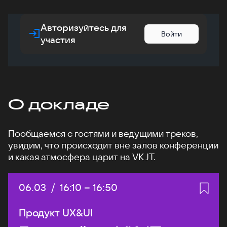
Авторизуйтесь для
Войти
участия
О докладе
Пообщаемся с гостями и ведущими треков,
увидим, что происходит вне залов конференции
и какая атмосфера царит на VK JT.
Дата:
06.03
/
Начало:
16:10
–
Конец:
16:50
Продукт UX&UI