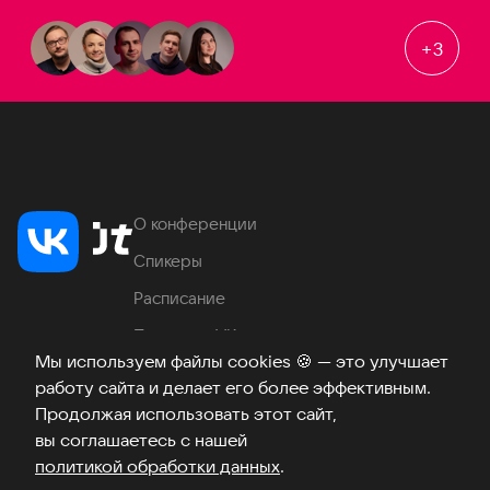
+
3
О конференции
Спикеры
Расписание
Продукты VK
Мы используем файлы cookies
🍪
— это улучшает
Место проведения
работу сайта и делает его более эффективным.
Часто задаваемые вопросы
Продолжая использовать этот сайт,
вы соглашаетесь с нашей
политикой обработки данных
.
Телеграм
ВКонтакте
Хабр