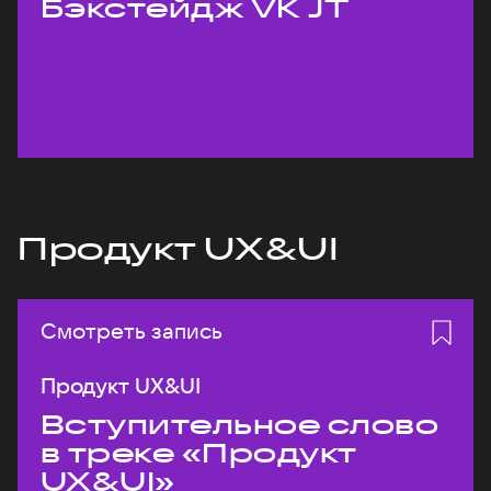
Бэкстейдж VK JT
Продукт UX&UI
Смотреть запись
Продукт UX&UI
Вступительное слово
в треке «Продукт
UX&UI»