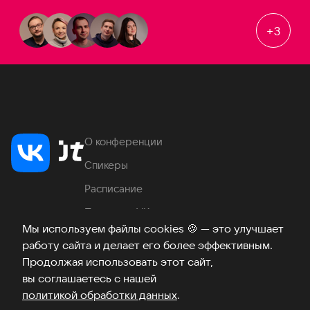
+
3
О конференции
Спикеры
Расписание
Продукты VK
Мы используем файлы cookies
🍪
— это улучшает
Место проведения
работу сайта и делает его более эффективным.
Часто задаваемые вопросы
Продолжая использовать этот сайт,
вы соглашаетесь с нашей
политикой обработки данных
.
Телеграм
ВКонтакте
Хабр