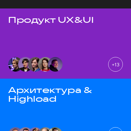
Продукт UX&UI
Темы докладов
+
13
Архитектура &
Highload