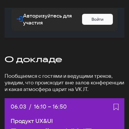
Авторизуйтесь для
Войти
участия
О докладе
Пообщаемся с гостями и ведущими треков,
увидим, что происходит вне залов конференции
и какая атмосфера царит на VK JT.
Дата:
06.03
/
Начало:
16:10
–
Конец:
16:50
Продукт UX&UI