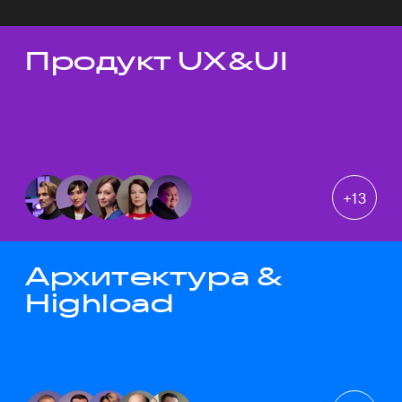
Продукт UX&UI
Темы докладов
+
13
Архитектура &
Highload