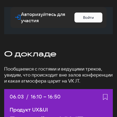
Авторизуйтесь для
Войти
участия
О докладе
Пообщаемся с гостями и ведущими треков,
увидим, что происходит вне залов конференции
и какая атмосфера царит на VK JT.
Дата:
06.03
/
Начало:
16:10
–
Конец:
16:50
Продукт UX&UI