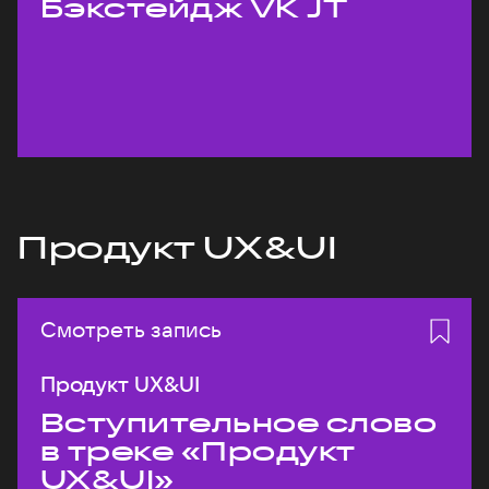
Бэкстейдж VK JT
Продукт UX&UI
Смотреть запись
Продукт UX&UI
Вступительное слово
в треке «Продукт
UX&UI»