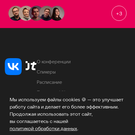
+
3
О конференции
Спикеры
Расписание
Продукты VK
Мы используем файлы cookies
🍪
— это улучшает
Место проведения
работу сайта и делает его более эффективным.
Часто задаваемые вопросы
Продолжая использовать этот сайт,
вы соглашаетесь с нашей
политикой обработки данных
.
Телеграм
ВКонтакте
Хабр