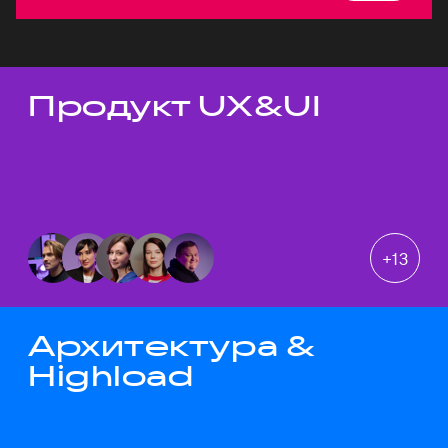
Продукт UX&UI
Темы докладов
+
13
Архитектура &
Highload