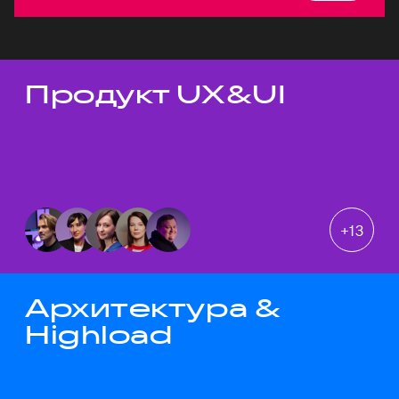
Продукт UX&UI
Темы докладов
+
13
Архитектура &
Highload