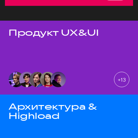
Продукт UX&UI
Темы докладов
+
13
Архитектура &
Highload